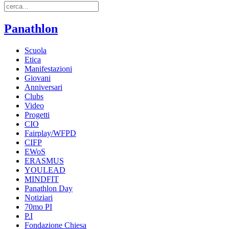
Panathlon
Scuola
Etica
Manifestazioni
Giovani
Anniversari
Clubs
Video
Progetti
CIO
Fairplay/WFPD
CIFP
EWoS
ERASMUS
YOULEAD
MINDFIT
Panathlon Day
Notiziari
70mo PI
P.I
Fondazione Chiesa