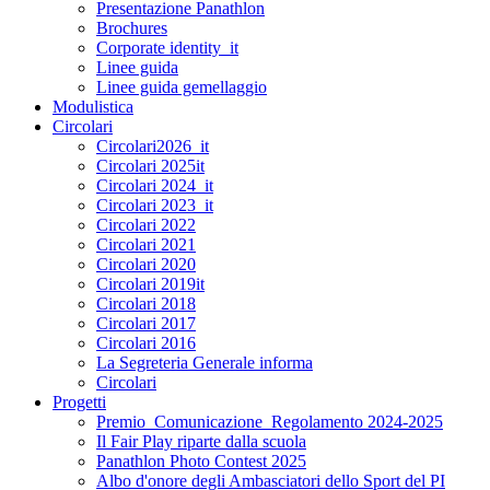
Presentazione Panathlon
Brochures
Corporate identity_it
Linee guida
Linee guida gemellaggio
Modulistica
Circolari
Circolari2026_it
Circolari 2025it
Circolari 2024_it
Circolari 2023_it
Circolari 2022
Circolari 2021
Circolari 2020
Circolari 2019it
Circolari 2018
Circolari 2017
Circolari 2016
La Segreteria Generale informa
Circolari
Progetti
Premio_Comunicazione_Regolamento 2024-2025
Il Fair Play riparte dalla scuola
Panathlon Photo Contest 2025
Albo d'onore degli Ambasciatori dello Sport del PI