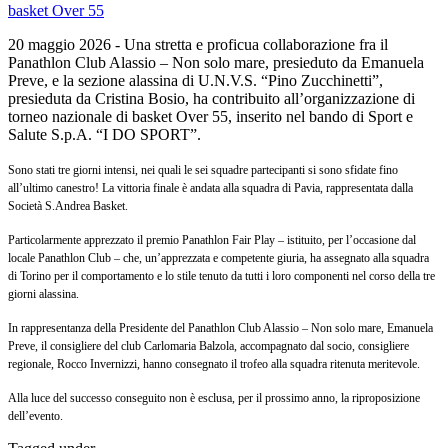
20 maggio 2026 - Una stretta e proficua collaborazione fra il
Panathlon Club Alassio – Non solo mare, presieduto da Emanuela
Preve, e la sezione alassina di U.N.V.S. “Pino Zucchinetti”,
presieduta da Cristina Bosio, ha contribuito all’organizzazione di
torneo nazionale di basket Over 55, inserito nel bando di Sport e
Salute S.p.A. “I DO SPORT”.
Sono stati tre giorni intensi, nei quali le sei squadre partecipanti si sono sfidate fino
all’ultimo canestro! La vittoria finale è andata alla squadra di Pavia, rappresentata dalla
Società S.Andrea Basket.
Particolarmente apprezzato il premio Panathlon Fair Play – istituito, per l’occasione dal
locale Panathlon Club – che, un’apprezzata e competente giuria, ha assegnato alla squadra
di Torino per il comportamento e lo stile tenuto da tutti i loro componenti nel corso della tre
giorni alassina.
In rappresentanza della Presidente del Panathlon Club Alassio – Non solo mare, Emanuela
Preve, il consigliere del club Carlomaria Balzola, accompagnato dal socio, consigliere
regionale, Rocco Invernizzi, hanno consegnato il trofeo alla squadra ritenuta meritevole.
Alla luce del successo conseguito non è esclusa, per il prossimo anno, la riproposizione
dell’evento.