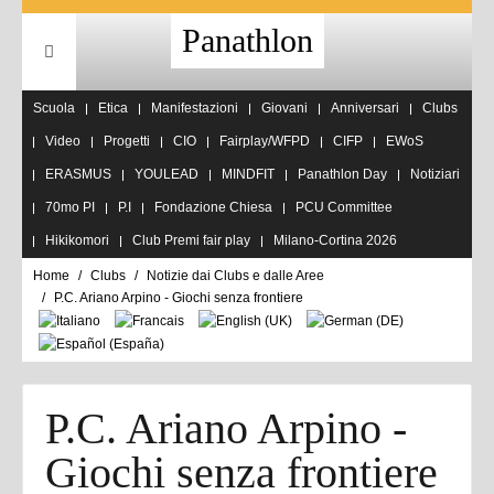
Panathlon
Scuola
Etica
Manifestazioni
Giovani
Anniversari
Clubs
Video
Progetti
CIO
Fairplay/WFPD
CIFP
EWoS
ERASMUS
YOULEAD
MINDFIT
Panathlon Day
Notiziari
70mo PI
P.I
Fondazione Chiesa
PCU Committee
Hikikomori
Club Premi fair play
Milano-Cortina 2026
Home
Clubs
Notizie dai Clubs e dalle Aree
P.C. Ariano Arpino - Giochi senza frontiere
P.C. Ariano Arpino -
Giochi senza frontiere