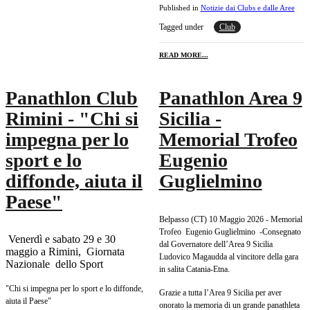
Published in
Notizie dai Clubs e dalle Aree
Tagged under
Club
READ MORE...
Panathlon Club
Panathlon Area 9
Rimini - "Chi si
Sicilia -
impegna per lo
Memorial Trofeo
sport e lo
Eugenio
diffonde, aiuta il
Guglielmino
Paese"
Belpasso (CT) 10 Maggio 2026 -
Memorial
Trofeo Eugenio Guglielmino -Consegnato
Venerdì e sabato 29 e 30
dal Governatore dell’Area 9 Sicilia
maggio a Rimini, Giornata
Ludovico Magaudda al vincitore della gara
Nazionale dello Sport
in salita Catania-Etna.
"Chi si impegna per lo sport e lo diffonde,
Grazie a tutta l’Area 9 Sicilia per aver
aiuta il Paese"
onorato la memoria di un grande panathleta