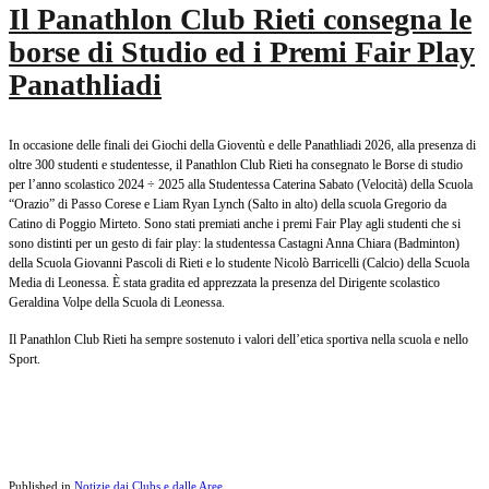
Il Panathlon Club Rieti consegna le
borse di Studio ed i Premi Fair Play
Panathliadi
In occasione delle finali dei Giochi della Gioventù e delle Panathliadi 2026, alla presenza di
oltre 300 studenti e studentesse, il Panathlon Club Rieti ha consegnato le Borse di studio
per l’anno scolastico 2024 ÷ 2025 alla Studentessa Caterina Sabato (Velocità) della Scuola
“Orazio” di Passo Corese e Liam Ryan Lynch (Salto in alto) della scuola Gregorio da
Catino di Poggio Mirteto. Sono stati premiati anche i premi Fair Play agli studenti che si
sono distinti per un gesto di fair play: la studentessa Castagni Anna Chiara (Badminton)
della Scuola Giovanni Pascoli di Rieti e lo studente Nicolò Barricelli (Calcio) della Scuola
Media di Leonessa. È stata gradita ed apprezzata la presenza del Dirigente scolastico
Geraldina Volpe della Scuola di Leonessa.
Il Panathlon Club Rieti ha sempre sostenuto i valori dell’etica sportiva nella scuola e nello
Sport.
Published in
Notizie dai Clubs e dalle Aree