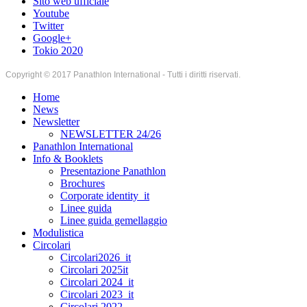
Sito web ufficiale
Youtube
Twitter
Google+
Tokio 2020
Copyright © 2017 Panathlon International - Tutti i diritti riservati.
Home
News
Newsletter
NEWSLETTER 24/26
Panathlon International
Info & Booklets
Presentazione Panathlon
Brochures
Corporate identity_it
Linee guida
Linee guida gemellaggio
Modulistica
Circolari
Circolari2026_it
Circolari 2025it
Circolari 2024_it
Circolari 2023_it
Circolari 2022