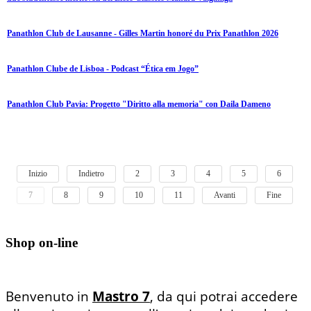
Panathlon Club de Lausanne - Gilles Martin honoré du Prix Panathlon 2026
Panathlon Clube de Lisboa - Podcast “Ética em Jogo”
Panathlon Club Pavia: Progetto "Diritto alla memoria" con Daila Dameno
Inizio
Indietro
2
3
4
5
6
7
8
9
10
11
Avanti
Fine
Shop on-line
Benvenuto in
Mastro 7
, da qui potrai accedere