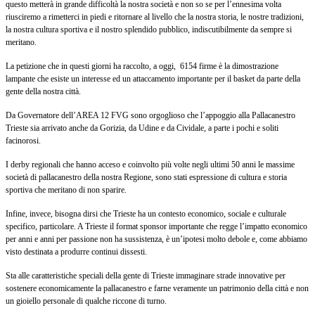
questo metterà in grande difficoltà la nostra società e non so se per l’ennesima volta
riusciremo a rimetterci in piedi e ritornare al livello che la nostra storia, le nostre tradizioni,
la nostra cultura sportiva e il nostro splendido pubblico, indiscutibilmente da sempre si
meritano.
La petizione che in questi giorni ha raccolto, a oggi, 6154 firme è la dimostrazione
lampante che esiste un interesse ed un attaccamento importante per il basket da parte della
gente della nostra città.
Da Governatore dell’AREA 12 FVG sono orgoglioso che l’appoggio alla Pallacanestro
Trieste sia arrivato anche da Gorizia, da Udine e da Cividale, a parte i pochi e soliti
facinorosi.
I derby regionali che hanno acceso e coinvolto più volte negli ultimi 50 anni le massime
società di pallacanestro della nostra Regione, sono stati espressione di cultura e storia
sportiva che meritano di non sparire.
Infine, invece, bisogna dirsi che Trieste ha un contesto economico, sociale e culturale
specifico, particolare. A Trieste il format sponsor importante che regge l’impatto economico
per anni e anni per passione non ha sussistenza, è un’ipotesi molto debole e, come abbiamo
visto destinata a produrre continui dissesti.
Sta alle caratteristiche speciali della gente di Trieste immaginare strade innovative per
sostenere economicamente la pallacanestro e farne veramente un patrimonio della città e non
un gioiello personale di qualche riccone di turno.