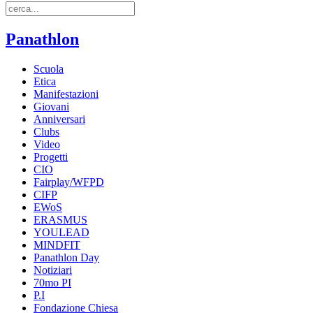
Panathlon
Scuola
Etica
Manifestazioni
Giovani
Anniversari
Clubs
Video
Progetti
CIO
Fairplay/WFPD
CIFP
EWoS
ERASMUS
YOULEAD
MINDFIT
Panathlon Day
Notiziari
70mo PI
P.I
Fondazione Chiesa