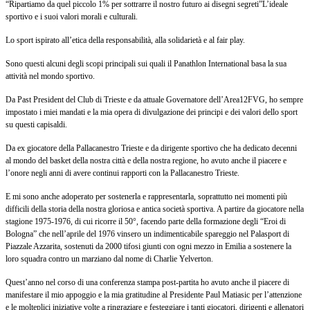
“Ripartiamo da quel piccolo 1% per sottrarre il nostro futuro ai disegni segreti”
L’ideale
sportivo e i suoi valori morali e culturali.
Lo sport ispirato all’etica della responsabilità, alla solidarietà e al fair play.
Sono questi alcuni degli scopi principali sui quali il Panathlon International basa la sua
attività nel mondo sportivo.
Da Past President del Club di Trieste e da attuale Governatore dell’Area12FVG, ho sempre
impostato i miei mandati e la mia opera di divulgazione dei principi e dei valori dello sport
su questi capisaldi.
Da ex giocatore della Pallacanestro Trieste e da dirigente sportivo che ha dedicato decenni
al mondo del basket della nostra città e della nostra regione, ho avuto anche il piacere e
l’onore negli anni di avere continui rapporti con la Pallacanestro Trieste.
E mi sono anche adoperato per sostenerla e rappresentarla, soprattutto nei momenti più
difficili della storia della nostra gloriosa e antica società sportiva. A partire da giocatore nella
stagione 1975-1976, di cui ricorre il 50°, facendo parte della formazione degli “Eroi di
Bologna” che nell’aprile del 1976 vinsero un indimenticabile spareggio nel Palasport di
Piazzale Azzarita, sostenuti da 2000 tifosi giunti con ogni mezzo in Emilia a sostenere la
loro squadra contro un marziano dal nome di Charlie Yelverton.
Quest’anno nel corso di una conferenza stampa post-partita ho avuto anche il piacere di
manifestare il mio appoggio e la mia gratitudine al Presidente Paul Matiasic per l’attenzione
e le molteplici iniziative volte a ringraziare e festeggiare i tanti giocatori, dirigenti e allenatori