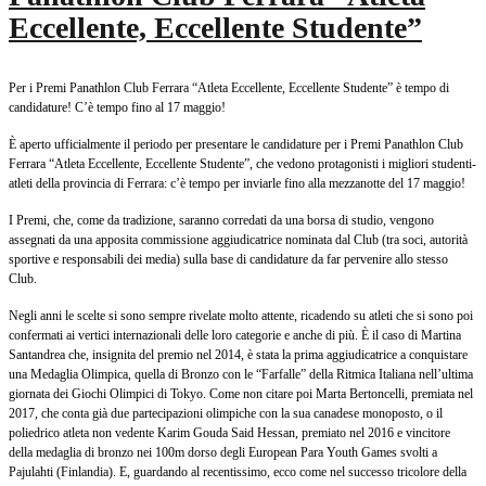
Eccellente, Eccellente Studente”
Per i Premi Panathlon Club Ferrara “Atleta Eccellente, Eccellente Studente” è tempo di
candidature! C’è tempo fino al 17 maggio!
È aperto ufficialmente il periodo per presentare le candidature per i Premi Panathlon Club
Ferrara “Atleta Eccellente, Eccellente Studente”, che vedono protagonisti i migliori studenti-
atleti della provincia di Ferrara: c’è tempo per inviarle fino alla mezzanotte del 17 maggio!
I Premi, che, come da tradizione, saranno corredati da una borsa di studio, vengono
assegnati da una apposita commissione aggiudicatrice nominata dal Club (tra soci, autorità
sportive e responsabili dei media) sulla base di candidature da far pervenire allo stesso
Club.
Negli anni le scelte si sono sempre rivelate molto attente, ricadendo su atleti che si sono poi
confermati ai vertici internazionali delle loro categorie e anche di più. È il caso di Martina
Santandrea che, insignita del premio nel 2014, è stata la prima aggiudicatrice a conquistare
una Medaglia Olimpica, quella di Bronzo con le “Farfalle” della Ritmica Italiana nell’ultima
giornata dei Giochi Olimpici di Tokyo. Come non citare poi Marta Bertoncelli, premiata nel
2017, che conta già due partecipazioni olimpiche con la sua canadese monoposto, o il
poliedrico atleta non vedente Karim Gouda Said Hessan, premiato nel 2016 e vincitore
della medaglia di bronzo nei 100m dorso degli European Para Youth Games svolti a
Pajulahti (Finlandia). E, guardando al recentissimo, ecco come nel successo tricolore della