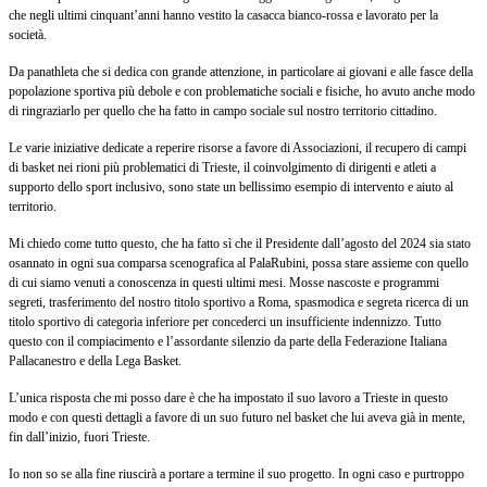
che negli ultimi cinquant’anni hanno vestito la casacca bianco-rossa e lavorato per la
società.
Da panathleta che si dedica con grande attenzione, in particolare ai giovani e alle fasce della
popolazione sportiva più debole e con problematiche sociali e fisiche, ho avuto anche modo
di ringraziarlo per quello che ha fatto in campo sociale sul nostro territorio cittadino.
Le varie iniziative dedicate a reperire risorse a favore di Associazioni, il recupero di campi
di basket nei rioni più problematici di Trieste, il coinvolgimento di dirigenti e atleti a
supporto dello sport inclusivo, sono state un bellissimo esempio di intervento e aiuto al
territorio.
Mi chiedo come tutto questo, che ha fatto sì che il Presidente dall’agosto del 2024 sia stato
osannato in ogni sua comparsa scenografica al PalaRubini, possa stare assieme con quello
di cui siamo venuti a conoscenza in questi ultimi mesi. Mosse nascoste e programmi
segreti, trasferimento del nostro titolo sportivo a Roma, spasmodica e segreta ricerca di un
titolo sportivo di categoria inferiore per concederci un insufficiente indennizzo. Tutto
questo con il compiacimento e l’assordante silenzio da parte della Federazione Italiana
Pallacanestro e della Lega Basket.
L’unica risposta che mi posso dare è che ha impostato il suo lavoro a Trieste in questo
modo e con questi dettagli a favore di un suo futuro nel basket che lui aveva già in mente,
fin dall’inizio, fuori Trieste.
Io non so se alla fine riuscirà a portare a termine il suo progetto. In ogni caso e purtroppo