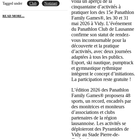
voilà un aperçu de la
Tagged under
Club
Notiziari
cinquantaine d’activités à
pratiquer lors des 15e Panathlon
READ MORE...
Family Games®, les 30 et 31
mai 2026 à Vidy. L’événement
du Panathlon Club de Lausanne
confirme son statut de rendez-
vous incontournable pour la
découverte et la pratique
d’activités, avec deux journées
adaptées à tous les publics.
Esport, ski nautique, pumptrack
et gymnastique rythmique
intègrent le concept d’initiations.
La participation reste gratuite !
L’édition 2026 des Panathlon
Family Games® proposera 48
sports, un record, encadrés par
des monitrices et moniteurs
d’associations et clubs
partenaires de la région
lausannoise. Les activités se
déploieront des Pyramides de
Vidy au Stade Pierre-de-