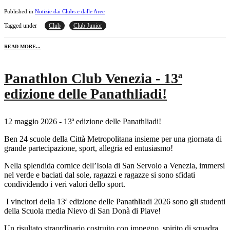
Published in
Notizie dai Clubs e dalle Aree
Tagged under
Club
Club Junior
READ MORE...
Panathlon Club Venezia - 13ª
edizione delle Panathliadi!
12 maggio 2026 - 13ª edizione delle Panathliadi!
Ben 24 scuole della Città Metropolitana insieme per una giornata di
grande partecipazione, sport, allegria ed entusiasmo!
Nella splendida cornice dell’Isola di San Servolo a Venezia, immersi
nel verde e baciati dal sole, ragazzi e ragazze si sono sfidati
condividendo i veri valori dello sport.
I vincitori della 13ª edizione delle Panathliadi 2026 sono gli studenti
della Scuola media Nievo di San Donà di Piave!
Un risultato straordinario costruito con impegno, spirito di squadra,