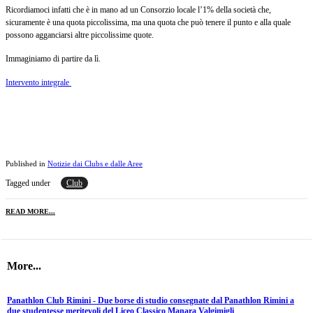
Ricordiamoci infatti che è in mano ad un Consorzio locale l’1% della società che,
sicuramente è una quota piccolissima, ma una quota che può tenere il punto e alla quale
possono agganciarsi altre piccolissime quote.
Immaginiamo di partire da lì.
Intervento integrale
Published in
Notizie dai Clubs e dalle Aree
Tagged under
Club
READ MORE...
More...
Panathlon Club Rimini - Due borse di studio consegnate dal Panathlon Rimini a
due studentesse meritevoli del Liceo Classico Manara Valgimigli