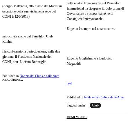
della nostra Trinacria che nel Panathlon
(Sergio Mattarella, allo Stadio dei Marmi in
International ha ricoperto il ruolo prima di
occasione della sua visita nella sede del
Governatore e successivamente di
CONI il 12/6/2017)
Consigliere Internazionale.
Eugenio è sempre nel nostro cuore.
patrocinata anche dal Panathlon Club
Rimini.
Ha confermato la partecipazione, nelle due
giornate, il Presidente Nazionale del
Eugenio Guglielmino e Ludovico
CONI,
dott. Luciano Buonfiglio .
Magaudda
Published in
Notizie dai Clubs e dalle Aree
READ MORE...
reel
Published in
Notizie dai Clubs e dalle Aree
Tagged under
Club
READ MORE...