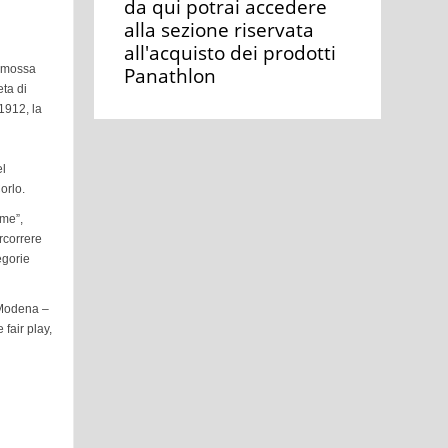
da qui potrai accedere
alla sezione riservata
all'acquisto dei prodotti
romossa
Panathlon
ta di
1912, la
el
orlo.
eme”,
ercorrere
egorie
 Modena –
 fair play,