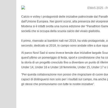
Calcio e volley i protagonisti delle iniziative patrocinate dal P
dall'Unione Europea. Nei giorni scorsi, alla presenza del vicepre
Modena si è infatti svolta una nuova edizione dei “Panathlon Game
società che si occupa della scuola calcio del vivaio gialloblu.
Il primo, riservato ai bambini nati nel 2019, ha visto protagoniste,
secondo, dedicato ai 2018, in campo sono andate oltre a due squ
Al parco Novi Sad si sono invece tenute due iniziative targate Scuo
quest’ultimo un pomeriggio di festa, sport e condivisione che ha coinvo
la storia di un progetto cresciuto fino a diventare un punto di rifer
Under 14, Under 16 e Under 18 femminile, Under 15, Under 17 e U
“Per questa collaborazione non posso che ringraziare di cuore du
capaci di distinguersi non solo per i risultati sul campo, ma anche p
gli stessi che promuoviamo con tutte le nostre iniziative”.