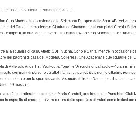
anathlon Club Modena in occasione della Settimana Europea dello Sport #BeActive, p
sidente del Panathlon modenese Gianfranco Giovanardi, sui campi del Circolo Salice
s”, composti da due tornei giovanili, in collaborazione con Modena FC e Canarini 
 oltre alla squadra di casa, Atletic CDR Mutina, Corlo e Sanfa, mentre in occasione d
adre dei padroni di casa del Modena, Solierese, One Academy e due squadre del C
la di Pallavolo Anderlini: “Workout & Yoga”, e “A scuola di pallavolo – 40 anni insi
lto centinaia di persone tra atleti, famiglie, tecnici, istituzioni e cittadini, per rip
imento nazionale per lo sport giovanile. A seguire il Trofeo Nannini, dedicato alla cat
nder 19 maschili.
e società straordinarie – commenta Maria Carafoli, presidente del Panathlon Club
er la capacità di creare una vera cultura dello sport fatta di valori come inclusione e