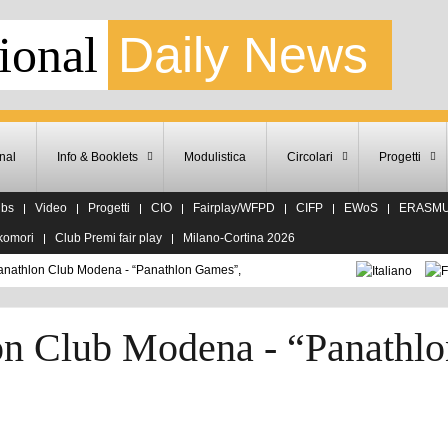
ional
Daily News
nal
Info & Booklets
Modulistica
Circolari
Progetti
ubs
Video
Progetti
CIO
Fairplay/WFPD
CIFP
EWoS
ERASM
komori
Club Premi fair play
Milano-Cortina 2026
nathlon Club Modena - “Panathlon Games”,
n Club Modena - “Panathlo