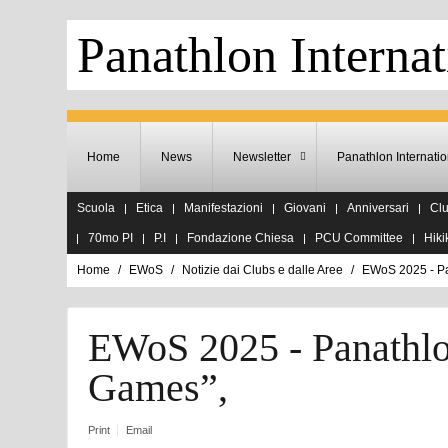
Panathlon Internat
Home
News
Newsletter
Panathlon Internatio
Scuola
Etica
Manifestazioni
Giovani
Anniversari
Cl
70mo PI
P.I
Fondazione Chiesa
PCU Committee
Hiki
Home
EWoS
Notizie dai Clubs e dalle Aree
EWoS 2025 - Pa
EWoS 2025 - Panathlo
Games”,
Print
Email