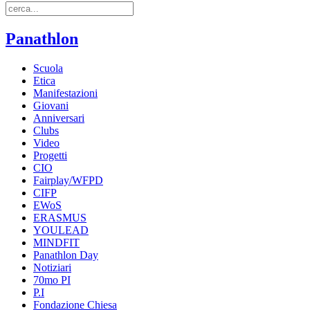
Panathlon
Scuola
Etica
Manifestazioni
Giovani
Anniversari
Clubs
Video
Progetti
CIO
Fairplay/WFPD
CIFP
EWoS
ERASMUS
YOULEAD
MINDFIT
Panathlon Day
Notiziari
70mo PI
P.I
Fondazione Chiesa