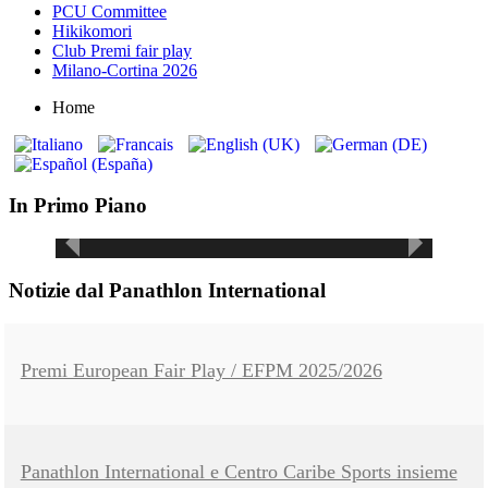
PCU Committee
Hikikomori
Club Premi fair play
Milano-Cortina 2026
Home
Carta Etica per la
sottoscrizione della
Il Fair Play riparte
Panathlon
Charta Smeralda
International
dalla scuola
In Primo Piano
Notizie dal Panathlon International
Premi European Fair Play / EFPM 2025/2026
Panathlon International e Centro Caribe Sports insieme