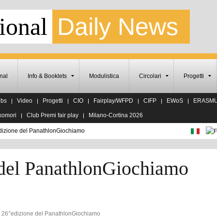
ional
Daily News
nal
Info & Booklets
Modulistica
Circolari
Progetti
ubs
Video
Progetti
CIO
Fairplay/WFPD
CIFP
EWoS
ERASM
komori
Club Premi fair play
Milano-Cortina 2026
dizione del PanathlonGiochiamo
 del PanathlonGiochiamo