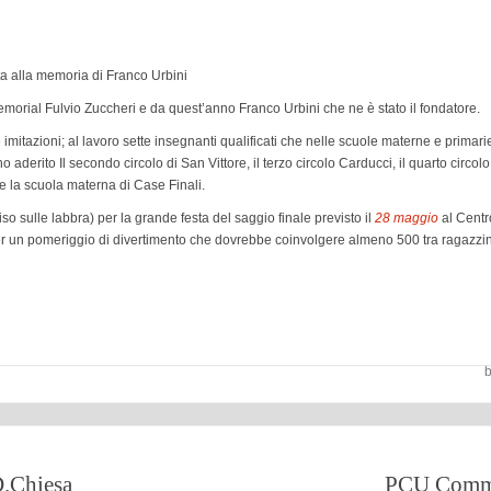
ta alla memoria di Franco Urbini
orial Fulvio Zuccheri e da quest’anno Franco Urbini che ne è stato il fondatore.
e imitazioni; al lavoro sette insegnanti qualificati che nelle scuole materne e primari
derito Il secondo circolo di San Vittore, il terzo circolo Carducci, il quarto circolo F
 e la scuola materna di Case Finali.
o sulle labbra) per la grande festa del saggio finale previsto il
28 maggio
al Centr
per un pomeriggio di divertimento che dovrebbe coinvolgere almeno 500 tra ragazzin
b
.Chiesa
PCU Commi