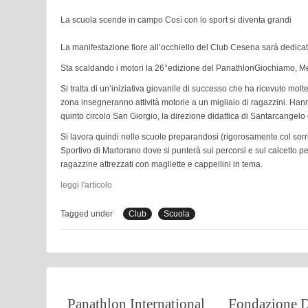
La scuola scende in campo Così con lo sport si diventa grandi
La manifestazione fiore all’occhiello del Club Cesena sarà dedica
Sta scaldando i motori la 26°edizione del PanathlonGiochiamo, Mem
Si tratta di un’iniziativa giovanile di successo che ha ricevuto molt
zona insegneranno attività motorie a un migliaio di ragazzini. Hanno a
quinto circolo San Giorgio, la direzione didattica di Santarcangelo
Si lavora quindi nelle scuole preparandosi (rigorosamente col sorris
Sportivo di Martorano dove si punterà sui percorsi e sul calcetto 
ragazzine attrezzati con magliette e cappellini in tema.
leggi l'articolo
Tagged under
Club
Scuola
Panathlon International
Fondazione D