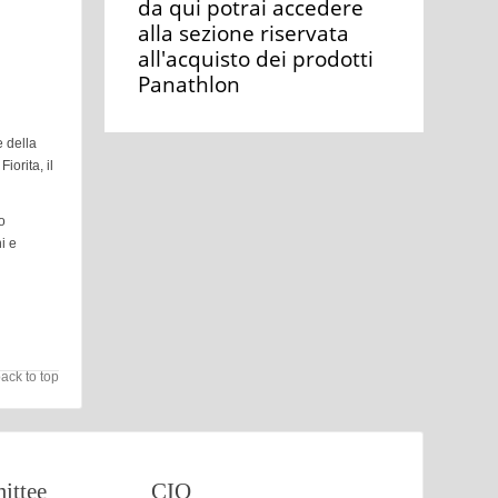
da qui potrai accedere
alla sezione riservata
all'acquisto dei prodotti
Panathlon
e della
iorita, il
o
i e
ack to top
ttee
CIO