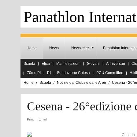
Panathlon Internat
Home
News
Newsletter
Panathlon Internatio
Scuola
Etica
Manifestazioni
Giovani
Anniversari
Cl
70mo PI
P.I
Fondazione Chiesa
PCU Committee
Hiki
Home
Scuola
Notizie dai Clubs e dalle Aree
Cesena - 26°e
Cesena - 26°edizione
Print
Email