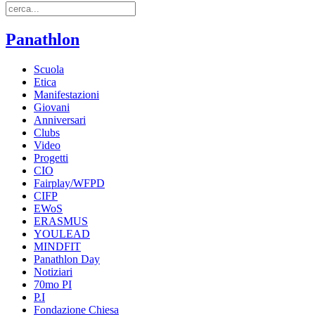
Panathlon
Scuola
Etica
Manifestazioni
Giovani
Anniversari
Clubs
Video
Progetti
CIO
Fairplay/WFPD
CIFP
EWoS
ERASMUS
YOULEAD
MINDFIT
Panathlon Day
Notiziari
70mo PI
P.I
Fondazione Chiesa