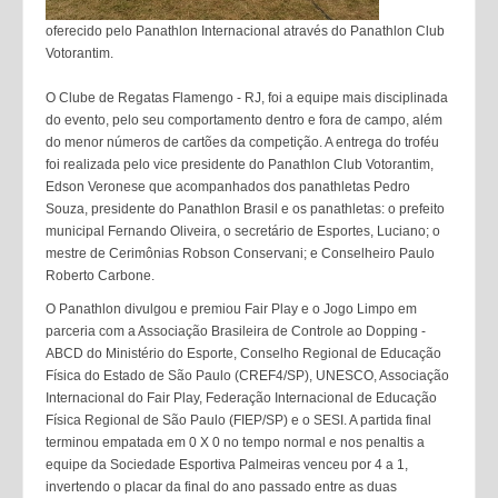
oferecido pelo Panathlon Internacional através do Panathlon Club
Votorantim.
O Clube de Regatas Flamengo - RJ, foi a equipe mais disciplinada
do evento, pelo seu comportamento dentro e fora de campo, além
do menor números de cartões da competição. A entrega do troféu
foi realizada pelo vice presidente do Panathlon Club Votorantim,
Edson Veronese que acompanhados dos panathletas Pedro
Souza, presidente do Panathlon Brasil e os panathletas: o prefeito
municipal Fernando Oliveira, o secretário de Esportes, Luciano; o
mestre de Cerimônias Robson Conservani; e Conselheiro Paulo
Roberto Carbone.
O Panathlon divulgou e premiou Fair Play e o Jogo Limpo em
parceria com a Associação Brasileira de Controle ao Dopping -
ABCD do Ministério do Esporte, Conselho Regional de Educação
Física do Estado de São Paulo (CREF4/SP), UNESCO, Associação
Internacional do Fair Play, Federação Internacional de Educação
Física Regional de São Paulo (FIEP/SP) e o SESI. A partida final
terminou empatada em 0 X 0 no tempo normal e nos penaltis a
equipe da Sociedade Esportiva Palmeiras venceu por 4 a 1,
invertendo o placar da final do ano passado entre as duas