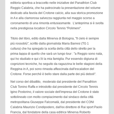
editoria sportiva a braccetto nelle iniziative del Panathlon Club
Reggio Calabria, che ha patrocinato la presentazione del volume
dedicato alla favola del Crotone calcio, alla sua storica promozione
in A e alla clamorosa salvezza raggiunta nel maggio scorso a
coronamento di una rimonta entusiasmante. L'anteprima si è svolta
nella prestigiosa location Circolo Tennis "Polimeni".
Titolo del libro, edito dalla Minerva di Bologna, "Il cielo è sempre
più rossoblù", scritto dalla giornalista Maria Barresi (TG 1
cultura) che ha spiegato la scelta della città dello stretto per la
prima tappa di quello che sarà un lungo tour : "a Reggio sono nata,
qui ho studiato e qui c'è la mia famiglia. Pur essendo digiuna di
cognizioni tecniche, ho seguito da ragazzina le belle stagioni della
Reggina in A, poi sono rimasta affascinata dall'escalation del
Crotone. Forse perché è bello stare dalla parte dei più deboli".
Nel corso del dibattito, moderato dal presidente del Panathlon
Club Tonino Raffa e introdotto dal presidente del Circolo Tennis
Igino Postorino, il valore sociale dell'impresa del Crotone è stato
sottolineato con molto compiacimento dal sindaco della città
metropolitana Giuseppe Falcomatà, dal presidente del CONI
Calabria Maurizio Condipodero, dall'ex direttore di Rai sport Paolo
Francia, dal fondatore della casa editrice Minerva Roberto