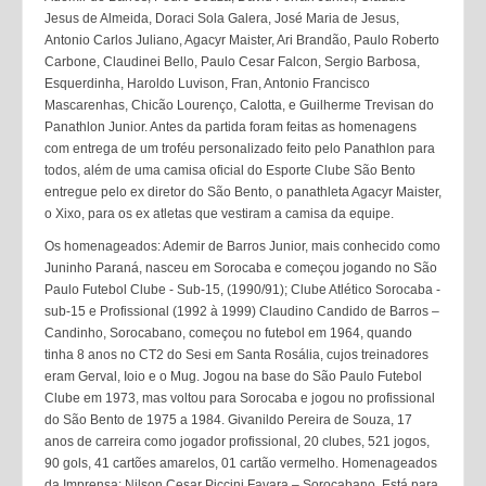
Jesus de Almeida, Doraci Sola Galera, José Maria de Jesus,
Antonio Carlos Juliano, Agacyr Maister, Ari Brandão, Paulo Roberto
Carbone, Claudinei Bello, Paulo Cesar Falcon, Sergio Barbosa,
Esquerdinha, Haroldo Luvison, Fran, Antonio Francisco
Mascarenhas, Chicão Lourenço, Calotta, e Guilherme Trevisan do
Panathlon Junior. Antes da partida foram feitas as homenagens
com entrega de um troféu personalizado feito pelo Panathlon para
todos, além de uma camisa oficial do Esporte Clube São Bento
entregue pelo ex diretor do São Bento, o panathleta Agacyr Maister,
o Xixo, para os ex atletas que vestiram a camisa da equipe.
Os homenageados: Ademir de Barros Junior, mais conhecido como
Juninho Paraná, nasceu em Sorocaba e começou jogando no São
Paulo Futebol Clube - Sub-15, (1990/91); Clube Atlético Sorocaba -
sub-15 e Profissional (1992 à 1999) Claudino Candido de Barros –
Candinho, Sorocabano, começou no futebol em 1964, quando
tinha 8 anos no CT2 do Sesi em Santa Rosália, cujos treinadores
eram Gerval, Ioio e o Mug. Jogou na base do São Paulo Futebol
Clube em 1973, mas voltou para Sorocaba e jogou no profissional
do São Bento de 1975 a 1984. Givanildo Pereira de Souza, 17
anos de carreira como jogador profissional, 20 clubes, 521 jogos,
90 gols, 41 cartões amarelos, 01 cartão vermelho. Homenageados
da Imprensa: Nilson Cesar Piccini Favara – Sorocabano. Está para