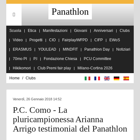
Panathlon
Scuola
Etica
Manifestazioni
Giovani
Anniversari
Clubs
Video
Progetti
CIO
Fairplay/WFPD
CIFP
EWoS
ERASMUS
YOULEAD
MINDFIT
Panathlon Day
Notiziari
70mo PI
P.I
Fondazione Chiesa
PCU Committee
Hikikomori
Club Premi fair play
Milano-Cortina 2026
Home
Clubs
Venerdì, 26 Gennaio 2018 14:52
P.C. Como - La
pluricampionessa Arianna
Arrigo testimonial del Panathlon