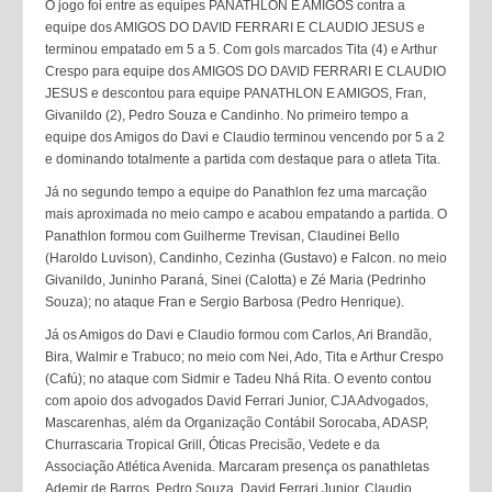
O jogo foi entre as equipes PANATHLON E AMIGOS contra a
equipe dos AMIGOS DO DAVID FERRARI E CLAUDIO JESUS e
terminou empatado em 5 a 5. Com gols marcados Tita (4) e Arthur
Crespo para equipe dos AMIGOS DO DAVID FERRARI E CLAUDIO
JESUS e descontou para equipe PANATHLON E AMIGOS, Fran,
Givanildo (2), Pedro Souza e Candinho. No primeiro tempo a
equipe dos Amigos do Davi e Claudio terminou vencendo por 5 a 2
e dominando totalmente a partida com destaque para o atleta Tita.
Já no segundo tempo a equipe do Panathlon fez uma marcação
mais aproximada no meio campo e acabou empatando a partida. O
Panathlon formou com Guilherme Trevisan, Claudinei Bello
(Haroldo Luvison), Candinho, Cezinha (Gustavo) e Falcon. no meio
Givanildo, Juninho Paraná, Sinei (Calotta) e Zé Maria (Pedrinho
Souza); no ataque Fran e Sergio Barbosa (Pedro Henrique).
Já os Amigos do Davi e Claudio formou com Carlos, Ari Brandão,
Bira, Walmir e Trabuco; no meio com Nei, Ado, Tita e Arthur Crespo
(Cafú); no ataque com Sidmir e Tadeu Nhá Rita. O evento contou
com apoio dos advogados David Ferrari Junior, CJA Advogados,
Mascarenhas, além da Organização Contábil Sorocaba, ADASP,
Churrascaria Tropical Grill, Óticas Precisão, Vedete e da
Associação Atlética Avenida. Marcaram presença os panathletas
Ademir de Barros, Pedro Souza, David Ferrari Junior, Claudio