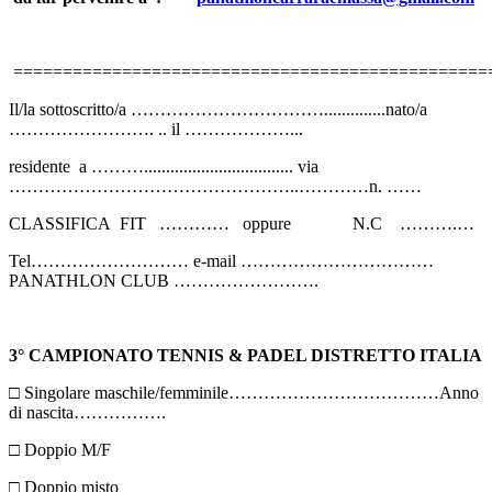
================================================
Il/la sottoscritto/a ……………………………..............nato/a
……………………. .. il ………………...
residente a ……….................................. via
…………………………………………..…………n. ……
CLASSIFICA FIT ………… oppure N.C ……….…
Tel……………………… e-mail ……………………………
PANATHLON CLUB …………………….
3° CAMPIONATO TENNIS & PADEL DISTRETTO ITALIA
□ Singolare maschile/femminile………………………………Anno
di nascita…………….
□ Doppio M/F
□ Doppio misto