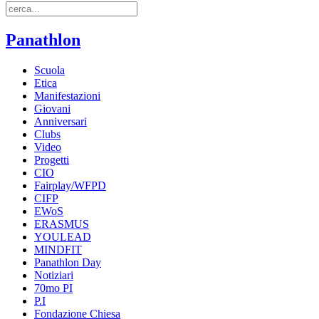
Panathlon
Scuola
Etica
Manifestazioni
Giovani
Anniversari
Clubs
Video
Progetti
CIO
Fairplay/WFPD
CIFP
EWoS
ERASMUS
YOULEAD
MINDFIT
Panathlon Day
Notiziari
70mo PI
P.I
Fondazione Chiesa