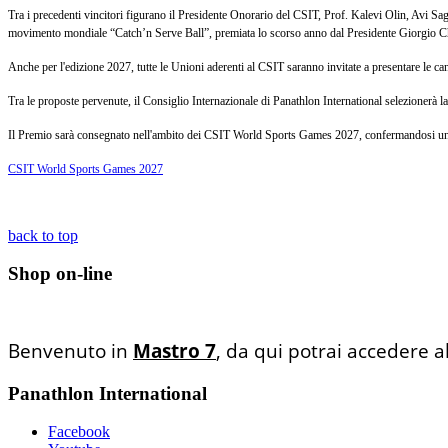
Tra i precedenti vincitori figurano il Presidente Onorario del CSIT, Prof. Kalevi Olin, Avi Sa
movimento mondiale “Catch’n Serve Ball”, premiata lo scorso anno dal Presidente Giorgio Ch
Anche per l'edizione 2027, tutte le Unioni aderenti al CSIT saranno invitate a presentare le ca
Tra le proposte pervenute, il Consiglio Internazionale di Panathlon International selezionerà la
Il Premio sarà consegnato nell'ambito dei CSIT World Sports Games 2027, confermandosi un'impor
CSIT World Sports Games 2027
back to top
Shop on-line
Benvenuto in
Mastro 7
, da qui potrai accedere a
Panathlon International
Facebook