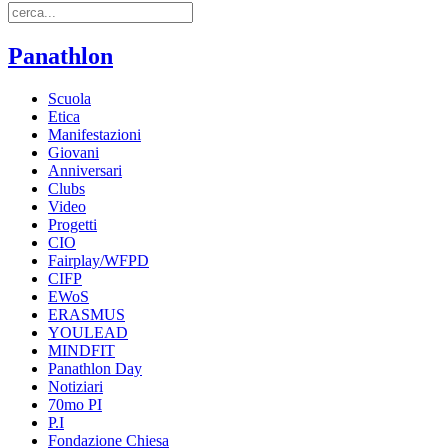
Panathlon
Scuola
Etica
Manifestazioni
Giovani
Anniversari
Clubs
Video
Progetti
CIO
Fairplay/WFPD
CIFP
EWoS
ERASMUS
YOULEAD
MINDFIT
Panathlon Day
Notiziari
70mo PI
P.I
Fondazione Chiesa