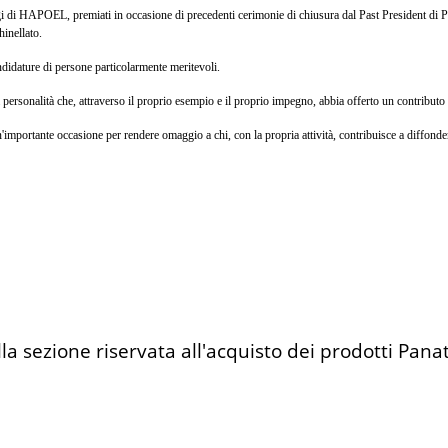
gi di HAPOEL, premiati in occasione di precedenti cerimonie di chiusura dal Past President di Pa
inellato.
ndidature di persone particolarmente meritevoli.
 personalità che, attraverso il proprio esempio e il proprio impegno, abbia offerto un contributo 
tante occasione per rendere omaggio a chi, con la propria attività, contribuisce a diffondere una
lla sezione riservata all'acquisto dei prodotti Pana