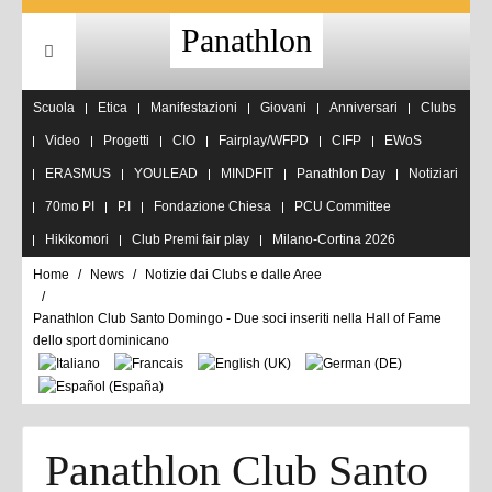
Panathlon
Scuola
Etica
Manifestazioni
Giovani
Anniversari
Clubs
Video
Progetti
CIO
Fairplay/WFPD
CIFP
EWoS
ERASMUS
YOULEAD
MINDFIT
Panathlon Day
Notiziari
70mo PI
P.I
Fondazione Chiesa
PCU Committee
Hikikomori
Club Premi fair play
Milano-Cortina 2026
Home
News
Notizie dai Clubs e dalle Aree
Panathlon Club Santo Domingo - Due soci inseriti nella Hall of Fame
dello sport dominicano
Panathlon Club Santo