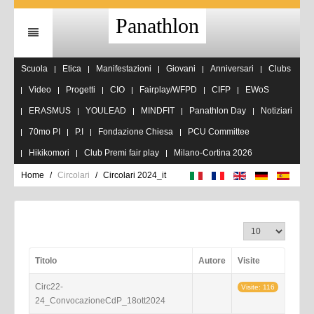
Panathlon
Scuola
Etica
Manifestazioni
Giovani
Anniversari
Clubs
Video
Progetti
CIO
Fairplay/WFPD
CIFP
EWoS
ERASMUS
YOULEAD
MINDFIT
Panathlon Day
Notiziari
70mo PI
P.I
Fondazione Chiesa
PCU Committee
Hikikomori
Club Premi fair play
Milano-Cortina 2026
Home
Circolari
Circolari 2024_it
Visualizza n.
Titolo
Autore
Visite
Circ22-
Visite: 116
24_ConvocazioneCdP_18ott2024