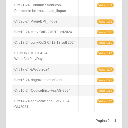
Circ21-24 Comunicazioni-con-
Visite: 147
Presidente Internazionale_lingue
Circ20-24 ProgettiPI_lingue
Visite: 161
Circ19-24-conv-OdG-CdP13sett2024
Visite: 160
Circ18-24 conv-OdG CI 12-13 sett 2024
Visite: 159
COMUNICATO 04-24-
Visite: 170
WorldFairPlayDay
Circ17-24-EWoS 2024
Visite: 227
Circ16-24-ringraziamentoClub
Visite: 172
Circ15-24-CodiceEtico-AssAG-2024
Visite: 168
Circ14-24-convocazione-OdG_CI-4
Visite: 165
GIU2024
Pagina 2 di 4