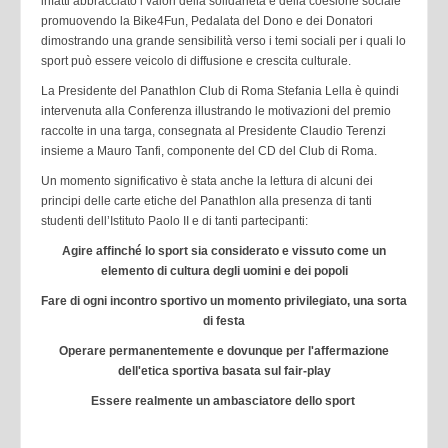
infatti abbracciato i valori della solidarietà e della coesione sociale
promuovendo la Bike4Fun, Pedalata del Dono e dei Donatori
dimostrando una grande sensibilità verso i temi sociali per i quali lo
sport può essere veicolo di diffusione e crescita culturale.
La Presidente del Panathlon Club di Roma Stefania Lella è quindi
intervenuta alla Conferenza illustrando le motivazioni del premio
raccolte in una targa, consegnata al Presidente Claudio Terenzi
insieme a Mauro Tanfi, componente del CD del Club di Roma.
Un momento significativo è stata anche la lettura di alcuni dei
principi delle carte etiche del Panathlon alla presenza di tanti
studenti dell’Istituto Paolo II e di tanti partecipanti:
Agire affinché lo sport sia considerato e vissuto come un
elemento di cultura degli uomini e dei popoli
Fare di ogni incontro sportivo un momento privilegiato, una sorta
di festa
Operare permanentemente e dovunque per l'affermazione
dell'etica sportiva basata sul fair-play
Essere realmente un ambasciatore dello sport