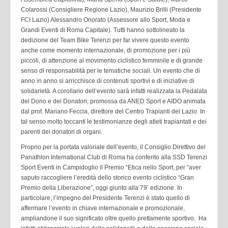
Colarossi (Consigliere Regione Lazio), Maurizio Brilli (Presidente
FCI Lazio) Alessandro Onorato (Assessore allo Sport, Moda e
Grandi Eventi di Roma Capitale). Tutti hanno sottolineato la
dedizione del Team Bike Terenzi per far vivere questo evento
anche come momento internazionale, di promozione per i più
piccoli, di attenzione al movimento ciclistico femminile e di grande
senso di responsabilità per le tematiche sociali. Un evento che di
anno in anno si arricchisce di contenuti sportivi e di iniziative di
solidarietà. A corollario dell’evento sarà infatti realizzata la Pedalata
del Dono e dei Donatori, promossa da ANED Sport e AIDO animata
dal prof. Mariano Feccia, direttore del Centro Trapianti del Lazio. In
tal senso molto toccanti le testimonianze degli atleti trapiantati e dei
parenti dei donatori di organi.
Proprio per la portata valoriale dell’evento, il Consiglio Direttivo del
Panathlon International Club di Roma ha conferito alla SSD Terenzi
Sport Eventi in Campidoglio il Premio “Etica nello Sport, per “aver
saputo raccogliere l’eredità dello storico evento ciclistico “Gran
Premio della Liberazione”, oggi giunto alla 79’ edizione. In
particolare, l’impegno del Presidente Terenzi è stato quello di
affermare l’evento in chiave internazionale e promozionale,
ampliandone il suo significato oltre quello prettamente sportivo. Ha