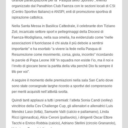
Grande partecipazione per la “Pasqua dello Sportivo”, evento
organizzato dal Panathlon Club Faenza con le sezioni locali di CSI
(Centro Sportivo Italiano) e ANSPI, enti di promozione sportiva di
ispirazione cattolica.
Nella Santa Messa in Basilica Cattedrale, il celebrante don Tiziano
Zoli, incaricato settore sport e pellegrinaggi della Diocesi di
Faenza-Modigliana, nella sua omelia, ha evidenziato come “nelle
associazioni il fuoriclasse è chi aiuta il più debole a sentirsi
importante” e ha esortato “a vivere la fede nella Pasqua di
Resurrezione come movimento, corsa, gioia, incontro” ricordando
le parole di Papa Leone XIII “in squadra non esiste l’io, ma il noi e
l’invito di giocare bene la partita della vita perchè Dio fa sempre il
tifo per voi”.
A seguire il momento delle premiazioni nella sala San Carlo dove
sono state consegnate targhe ricordo a sportivi del comprensorio
per meriti acquisiti nell’attività svolta.
Quindi tanti applausi a tutti i premiati: l’atleta Sonia Candi (volley)
vincitrice della Cev Challenge Cup, gli allenatori e allenatrici Luis
Mendez Laso (lotta), Samuele Valli (calcio e pallamano), Linda
Ricci (ginnastica), Alice Ceroni (pallavolo), i dirigenti Oscar Ettore
Tacchi e Enrico Robbia (calcio), Adriano Stellini (circolo Granarolo),