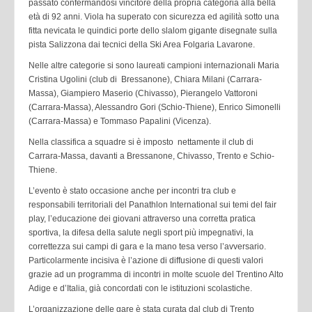
passato confermandosi vincitore della propria categoria alla bella
età di 92 anni. Viola ha superato con sicurezza ed agilità sotto una
fitta nevicata le quindici porte dello slalom gigante disegnate sulla
pista Salizzona dai tecnici della Ski Area Folgaria Lavarone.
Nelle altre categorie si sono laureati campioni internazionali Maria
Cristina Ugolini (club di Bressanone), Chiara Milani (Carrara-
Massa), Giampiero Maserio (Chivasso), Pierangelo Vattoroni
(Carrara-Massa), Alessandro Gori (Schio-Thiene), Enrico Simonelli
(Carrara-Massa) e Tommaso Papalini (Vicenza).
Nella classifica a squadre si è imposto nettamente il club di
Carrara-Massa, davanti a Bressanone, Chivasso, Trento e Schio-
Thiene.
L’evento è stato occasione anche per incontri tra club e
responsabili territoriali del Panathlon International sui temi del fair
play, l’educazione dei giovani attraverso una corretta pratica
sportiva, la difesa della salute negli sport più impegnativi, la
correttezza sui campi di gara e la mano tesa verso l’avversario.
Particolarmente incisiva è l’azione di diffusione di questi valori
grazie ad un programma di incontri in molte scuole del Trentino Alto
Adige e d’Italia, già concordati con le istituzioni scolastiche.
L’organizzazione delle gare è stata curata dal club di Trento