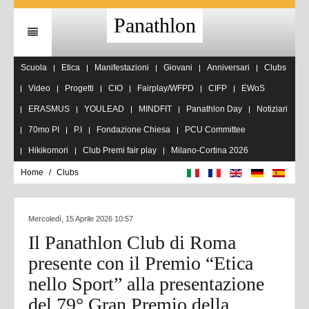
Panathlon
Scuola
Etica
Manifestazioni
Giovani
Anniversari
Clubs
Video
Progetti
CIO
Fairplay/WFPD
CIFP
EWoS
ERASMUS
YOULEAD
MINDFIT
Panathlon Day
Notiziari
70mo PI
P.I
Fondazione Chiesa
PCU Committee
Hikikomori
Club Premi fair play
Milano-Cortina 2026
Home
Clubs
Mercoledì, 15 Aprile 2026 10:57
Il Panathlon Club di Roma
presente con il Premio “Etica
nello Sport” alla presentazione
del 79° Gran Premio della