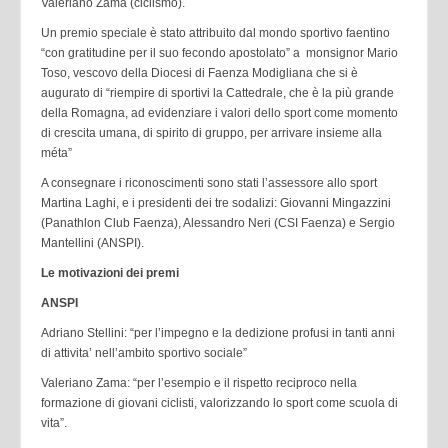
Valeriano Zama (ciclismo).
Un premio speciale è stato attribuito dal mondo sportivo faentino
“con gratitudine per il suo fecondo apostolato” a monsignor Mario
Toso, vescovo della Diocesi di Faenza Modigliana che si è
augurato di “riempire di sportivi la Cattedrale, che è la più grande
della Romagna, ad evidenziare i valori dello sport come momento
di crescita umana, di spirito di gruppo, per arrivare insieme alla
méta”
A consegnare i riconoscimenti sono stati l’assessore allo sport
Martina Laghi, e i presidenti dei tre sodalizi: Giovanni Mingazzini
(Panathlon Club Faenza), Alessandro Neri (CSI Faenza) e Sergio
Mantellini (ANSPI).
Le motivazioni dei premi
ANSPI
Adriano Stellini: “per l’impegno e la dedizione profusi in tanti anni
di attivita’ nell’ambito sportivo sociale”
Valeriano Zama: “per l’esempio e il rispetto reciproco nella
formazione di giovani ciclisti, valorizzando lo sport come scuola di
vita”.