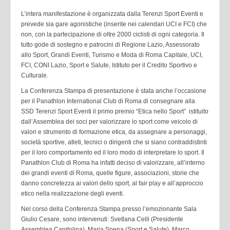
L’intera manifestazione è organizzata dalla Terenzi Sport Eventi e
prevede sia gare agonistiche (inserite nei calendari UCI e FCI) che
non, con la partecipazione di oltre 2000 ciclisti di ogni categoria. Il
tutto gode di sostegno e patrocini di Regione Lazio, Assessorato
allo Sport, Grandi Eventi, Turismo e Moda di Roma Capitale, UCI,
FCI, CONI Lazio, Sport e Salute, Istituto per il Credito Sportivo e
Culturale.
La Conferenza Stampa di presentazione è stata anche l’occasione
per il Panathlon International Club di Roma di consegnare alla
SSD Terenzi Sport Eventi il primo premio “Etica nello Sport” istituito
dall’Assemblea dei soci per valorizzare lo sport come veicolo di
valori e strumento di formazione etica, da assegnare a personaggi,
società sportive, atleti, tecnici o dirigenti che si siano contraddistinti
per il loro comportamento ed il loro modo di interpretare lo sport. Il
Panathlon Club di Roma ha infatti deciso di valorizzare, all’interno
dei grandi eventi di Roma, quelle figure, associazioni, storie che
danno concretezza ai valori dello sport, al fair play e all’approccio
etico nella realizzazione degli eventi.
Nel corso della Conferenza Stampa presso l’emozionante Sala
Giulio Cesare, sono intervenuti: Svetlana Celli (Presidente
Assemblea Capitolina), Maria Spena (Sport e Salute), Marco