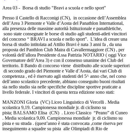
Area 03 - Borsa di studio "Bravi a scuola e nello sport"
Presso il Castello di Racconigi (CN), in occasione dell’Assemblea
dell’Area 3 Piemonte e Valle d’Aosta del Panathlon International,
alla presenza delle massime autorità Istituzionale e panathletiche,
sono state consegnate le borse di studio agli studenti-atleti vincitori
del concorso “ BRAVI a scuola e nello sport”. L’idea di creare una
borsa di studio intitolata ad Attilio Bravi è nata 3 anni fa , da una
proposta del Panthlon Club Maira di Cavallermaggiore (CN) , per
volontà dell’allora Presidente d.ssa Patrizia NOTARIO ( oggi Vice
Governatore dell’Area 3) e con il consenso unanime dei Club del
territorio. Il Bando di concorso viene distribuito alle scuole superiori
di secondo grado del Piemonte e Valle d’Aosta, dai vari Club di
competenza , ed è riservato agli studenti del 5^ anno che, nel corso
dell’anno scolastico precedente, abbiano conseguito buoni risultati
sia nello studio sia nelle specifiche discipline sportive praticate a
livello federale. I vincitori di questa terza edizione sono stati:
MANZONI Gloria (VC) Liceo Linguistico di Vercelli . Media
scolastica 9,19. Campionessa mondiale jr. di ciclismo su
pista; BALSAMO Elisa (CN) . Liceo Classico “Peano” di Cuneo
. Media scolastica 9,09. Campionessa mondiale jr. di ciclismo su
pista e su strada . (quest’anno è stata convocata ,come riserva per
inseguimento a squadre su pista alle Olimpiadi di Rio de