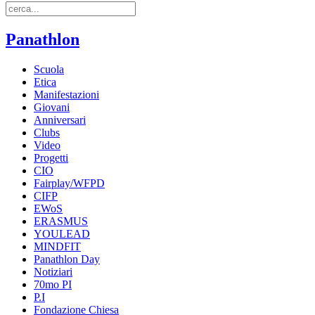
Panathlon
Scuola
Etica
Manifestazioni
Giovani
Anniversari
Clubs
Video
Progetti
CIO
Fairplay/WFPD
CIFP
EWoS
ERASMUS
YOULEAD
MINDFIT
Panathlon Day
Notiziari
70mo PI
P.I
Fondazione Chiesa