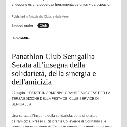
el deporte es una poderosa herramienta de unión y participación.
Published in
Notizie dai Clubs e dalle Aree
Tagged under
Club
READ MORE...
Panathlon Club Senigallia -
Serata all’insegna della
solidarietà, della sinergia e
dell'amicizia
27 luglio - “ESTATE IN ARMONIA”: GRANDE SUCCESS PER LA
TERZA EDIZIONE DELLA FESTA DEI CLUB SERVICE DI
SENIGALLIA
Una serata all’insegna della solidarietà, della sinergia e
dell'amicizia. Presso il Ristorante Colleverde di Corinaldo si è
svolta la terza edizione di “Estate in armonia”, la tradizionale festa