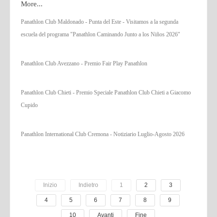
More...
Panathlon Club Maldonado - Punta del Este - Visitamos a la segunda
escuela del programa "Panathlon Caminando Junto a los Niños 2026"
Panathlon Club Avezzano - Premio Fair Play Panathlon
Panathlon Club Chieti - Premio Speciale Panathlon Club Chieti a Giacomo
Cupido
Panathlon International Club Cremona - Notiziario Luglio-Agosto 2026
Inizio
Indietro
1
2
3
4
5
6
7
8
9
10
Avanti
Fine