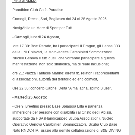
PROGRAMMA
Panathlon Club Golfo Paradiso
Camogli, Recco, Sori, Bogliasco dal 24 al 28 Agosto 2026
NavigAbile un Mare di Sport per Tutti
- Camogli, lunedi 24 Agosto,
ore 17.30: Boat Parade, tra i partecipanti il Dragun, gli Hansa 303
della LNI Chiavari, la Motovedetta Carabinieri Sommozzatori
Nucleo Genova e tutti quelli che vorranno partecipare a questa
manifestazione, non solo simbolica, ma di reale inclusione;
ore 21: Piazza Fantasie Marine: diretta fb, relatori i rappresentanti
di associazioni, autorità del territorio ed enti coinvolt,
Ore 22.30: concerto Gabriel Delta “Alma latina, spirito Blues”.
- Martedì 25 Agosto:
- Ore 9 Breefing presso Base Spiaggia Lilla e partenza
immersione per persone con disabilità i al Cristo degli Abissi,
supportate da HSA (Handicapped Scuba Association), Nucleo
Operativo Genova Carabinieri Sommozzatori, Scuba Club Base
Nato RNDC-ITA, grazie alla gentile collaborazione di B&B DIVING