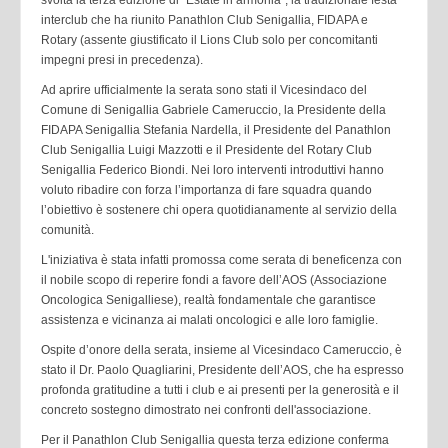
interclub che ha riunito Panathlon Club Senigallia, FIDAPA e
Rotary (assente giustificato il Lions Club solo per concomitanti
impegni presi in precedenza).
Ad aprire ufficialmente la serata sono stati il Vicesindaco del
Comune di Senigallia Gabriele Cameruccio, la Presidente della
FIDAPA Senigallia Stefania Nardella, il Presidente del Panathlon
Club Senigallia Luigi Mazzotti e il Presidente del Rotary Club
Senigallia Federico Biondi. Nei loro interventi introduttivi hanno
voluto ribadire con forza l’importanza di fare squadra quando
l’obiettivo è sostenere chi opera quotidianamente al servizio della
comunità.
L'iniziativa è stata infatti promossa come serata di beneficenza con
il nobile scopo di reperire fondi a favore dell’AOS (Associazione
Oncologica Senigalliese), realtà fondamentale che garantisce
assistenza e vicinanza ai malati oncologici e alle loro famiglie.
Ospite d’onore della serata, insieme al Vicesindaco Cameruccio, è
stato il Dr. Paolo Quagliarini, Presidente dell’AOS, che ha espresso
profonda gratitudine a tutti i club e ai presenti per la generosità e il
concreto sostegno dimostrato nei confronti dell'associazione.
Per il Panathlon Club Senigallia questa terza edizione conferma