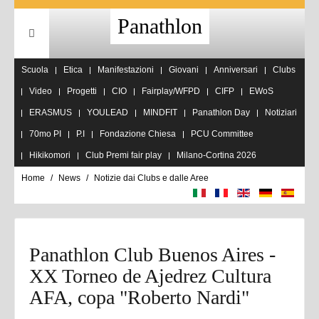
Panathlon
Scuola
Etica
Manifestazioni
Giovani
Anniversari
Clubs
Video
Progetti
CIO
Fairplay/WFPD
CIFP
EWoS
ERASMUS
YOULEAD
MINDFIT
Panathlon Day
Notiziari
70mo PI
P.I
Fondazione Chiesa
PCU Committee
Hikikomori
Club Premi fair play
Milano-Cortina 2026
Home
News
Notizie dai Clubs e dalle Aree
Panathlon Club Buenos Aires -
XX Torneo de Ajedrez Cultura
AFA, copa "Roberto Nardi"