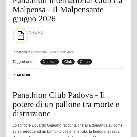
Panathlon International Club La
Malpensa - Il Malpensante
giugno 2026
View PDF
Published in
Notizie dai Clubs e dalle Aree
Tagged under
Notiziari
Club
Clubs
READ MORE...
Panathlon Club Padova - Il
potere di un pallone tra morte e
distruzione
Lo scrittore Eduardo Galeano racconta che alla domanda su come
spiegherebbe ad un bambino cos’è la felicità, la teologa tedesca