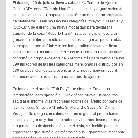
El domingo 26 de julio se llevó a cabo el XX Torneo de Ajedrez
Cultura AFA, copa "Roberto Nardi" con la localía y organización del
club Nueva Chicago, popular institución sita en el barrio capitalino
de Mataderos. El mismo tuvo tres categorías: "Mayor", "Reserva" y
"Sub-18" y se estrenó una nueva modalidad para declarar el
ganador de la copa "Roberto Nardi". Esta consistió en declarar
ganador al mejor promedio entre las tres categorías presentadas
correspondiendo al Club Atlético Independiente levantar dicha
copa. El arbitro del torneo fué el consocio Leandro Plotinsky quien
coordinó un grupo excelente de 6 arbitros más para controlar a los
390 jugadores de las tres categorías mencionadas distribuidos en
130 equipos. Con estas presencias el torneo rompió un récord
sudamericano de asistencia para torneos de ajedrez.
En tanto que el premio "Fair Play" que otorga el Panathlon
Internaciónal correspondió al Club Atlético Nueva Chicago tras
estudiar el informe y las recomendaciones del árbitro por parte de
los miembros Sr. Jorge Minuto, Sr. Alejandro Sass y Sr. Daniel
Visciglio. Se otorgó con criterio de premio general promediando
las tres categorías y dado que hubo muy buenos desempeños y
ningún equipo destacaba más que el resto, se decidió por el club
organizador que sumó a los méritos de sus jugadores la impecable