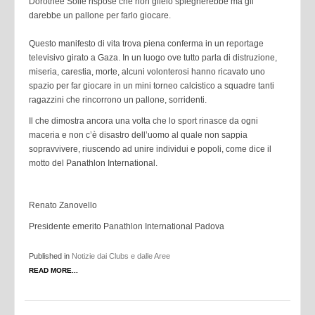
Dorothee Sölle rispose che non glielo spiegherebbe ma gli
darebbe un pallone per farlo giocare.
Questo manifesto di vita trova piena conferma in un reportage
televisivo girato a Gaza. In un luogo ove tutto parla di distruzione,
miseria, carestia, morte, alcuni volonterosi hanno ricavato uno
spazio per far giocare in un mini torneo calcistico a squadre tanti
ragazzini che rincorrono un pallone, sorridenti.
Il che dimostra ancora una volta che lo sport rinasce da ogni
maceria e non c’è disastro dell’uomo al quale non sappia
sopravvivere, riuscendo ad unire individui e popoli, come dice il
motto del Panathlon International.
Renato Zanovello
Presidente emerito
Panathlon International Padova
Published in
Notizie dai Clubs e dalle Aree
READ MORE...