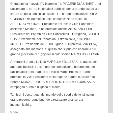
Ghiraldini ha ricevuto l' VIII premio “ IL PIACERE DI AIUTARE” : nel
raccontare di se, ha incantato il pubblico per la grande capacità di
creare empatia con chi lo ascolta. Lo hanno premiato ANDREA
CIMBRICO responsabile della comunicazione della FIR,
ADELINDO MOLINARI Presidente del locale Club Panathlon:
assieme a Molinari, lo ha premiato anche AlLDO ANGELINI,
Presidente del Panathlon Club Ponttremoli – Lunigiana, GIORGIO
COSTA Presidente del Panathlon Distretto Italia, ANTONIO
MICILLO, Presidente del CONI Liguria. L' XI premio FAIR PLAY,
assegnato alla memoria, di quello che si può considerare il più
grande giocatore di rugby del secolo scorso MARCO BOLLESAN.
A ritirare il premio la figlia MARELLA BOLLESAN, la quale, con
aneddoti bellissimi e con grande commozione ha brevemente
raccontato il personaggio del mitico Marco Bollesan: hanno
premiato la Vice Presidente della regione Liguria e Ass.re allo
Sport SIMONA FERRO, ADELINDO MOLINARI e LORIS SALSI
compagno di vita e di gioco di Marco.
Tantissimi personaggi del mondo dello sport e delle Istituzioni
erano presenti contribuendo a realizzare una serata
indimenticabile.
video