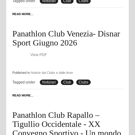
Tagged under
Notiziari
Club
Clubs
READ MORE...
Panathlon Club Venezia- Disnar
Sport Giugno 2026
View PDF
Published in
Notizie dai Clubs e dalle Aree
Tagged under
Notiziari
Club
Clubs
READ MORE...
Panathlon Club Rapallo –
Tigullio Occidentale - XX
Convegno Sportivo - Un mondo