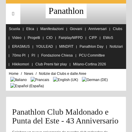
Panathlon
Scuola
Etica
Manifestazioni
Giovani
Anniversari
Clubs
Video
Progetti
CIO
Fairplay/WFPD
CIFP
EWoS
ERASMUS
YOULEAD
MINDFIT
Panathlon Day
Notiziari
70mo PI
P.I
Fondazione Chiesa
PCU Committee
Hikikomori
Club Premi fair play
Milano-Cortina 2026
Home
News
Notizie dai Clubs e dalle Aree
Panathlon Club Maldonado e
Punta del Este - 43 Anniversario