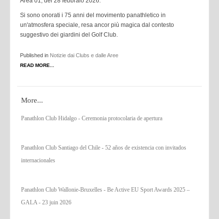
Area 01, del
28 febbraio 2026.
Si sono onorati i 75 anni del movimento panathletico in
un'atmosfera speciale, resa ancor più
magica dal contesto
suggestivo dei giardini del Golf Club.
Published in
Notizie dai Clubs e dalle Aree
READ MORE...
More...
Panathlon Club Hidalgo - Ceremonia protocolaria de apertura
Panathlon Club Santiago del Chile - 52 años de existencia con invitados
internacionales
Panathlon Club Wallonie-Bruxelles - Be Active EU Sport Awards 2025 –
GALA - 23 juin 2026