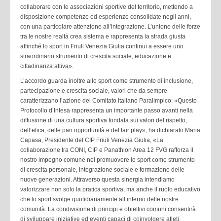
collaborare con le associazioni sportive del territorio, mettendo a
disposizione competenze ed esperienze consolidate negli anni,
con una particolare attenzione all’integrazione. L’unione delle forze
tra le nostre realtà crea sistema e rappresenta la strada giusta
affinché lo sport in Friuli Venezia Giulia continui a essere uno
straordinario strumento di crescita sociale, educazione e
cittadinanza attiva».
L’accordo guarda inoltre allo sport come strumento di inclusione,
partecipazione e crescita sociale, valori che da sempre
caratterizzano l’azione del Comitato Italiano Paralimpico: «Questo
Protocollo d’Intesa rappresenta un importante passo avanti nella
diffusione di una cultura sportiva fondata sui valori del rispetto,
dell’etica, delle pari opportunità e del fair play», ha dichiarato Maria
Capasa, Presidente del CIP Friuli Venezia Giulia, «La
collaborazione tra CONI, CIP e Panathlon Area 12 FVG rafforza il
nostro impegno comune nel promuovere lo sport come strumento
di crescita personale, integrazione sociale e formazione delle
nuove generazioni. Attraverso questa sinergia intendiamo
valorizzare non solo la pratica sportiva, ma anche il ruolo educativo
che lo sport svolge quotidianamente all’interno delle nostre
comunità. La condivisione di principi e obiettivi comuni consentirà
di sviluppare iniziative ed eventi capaci di coinvolgere atleti,