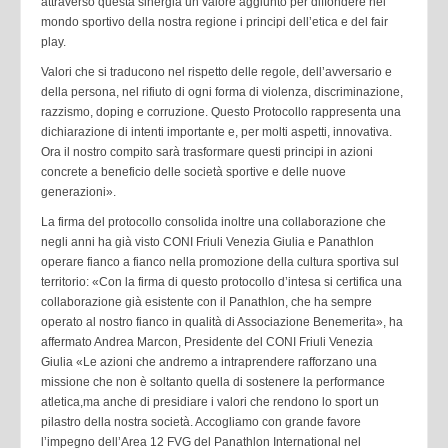
attraverso questa sinergia un valore aggiunto per diffondere nel
mondo sportivo della nostra regione i principi dell’etica e del fair
play.
Valori che si traducono nel rispetto delle regole, dell’avversario e
della persona, nel rifiuto di ogni forma di violenza, discriminazione,
razzismo, doping e corruzione. Questo Protocollo rappresenta una
dichiarazione di intenti importante e, per molti aspetti, innovativa.
Ora il nostro compito sarà trasformare questi principi in azioni
concrete a beneficio delle società sportive e delle nuove
generazioni».
La firma del protocollo consolida inoltre una collaborazione che
negli anni ha già visto CONI Friuli Venezia Giulia e Panathlon
operare fianco a fianco nella promozione della cultura sportiva sul
territorio: «Con la firma di questo protocollo d’intesa si certifica una
collaborazione già esistente con il Panathlon, che ha sempre
operato al nostro fianco in qualità di Associazione Benemerita», ha
affermato Andrea Marcon, Presidente del CONI Friuli Venezia
Giulia «Le azioni che andremo a intraprendere rafforzano una
missione che non è soltanto quella di sostenere la performance
atletica,ma anche di presidiare i valori che rendono lo sport un
pilastro della nostra società. Accogliamo con grande favore
l’impegno dell’Area 12 FVG del Panathlon International nel