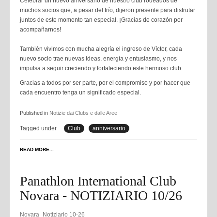
Celebrar un nuevo aniversario de nuestro club rodeados de
muchos socios que, a pesar del frío, dijeron presente para disfrutar
juntos de este momento tan especial. ¡Gracias de corazón por
acompañarnos!
También vivimos con mucha alegría el ingreso de Víctor, cada
nuevo socio trae nuevas ideas, energía y entusiasmo, y nos
impulsa a seguir creciendo y fortaleciendo este hermoso club.
Gracias a todos por ser parte, por el compromiso y por hacer que
cada encuentro tenga un significado especial.
Published in
Notizie dai Clubs e dalle Aree
Tagged under
Club
anniversario
READ MORE...
Panathlon International Club
Novara - NOTIZIARIO 10/26
Novara_Notiziario 10-26