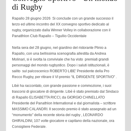
di Rugby
Rapallo 28 giugno 2026
Si conclude con un grande successo il
terzo ed ultimo incontro del XX convegno sportivo dedicato al
rugby, organizzato dalla Winner Volley in collaborazione con il
Panatlhlon Club Rapallo – Tigullio Occidentale
Nella sera del 28 giugno, nel giardino del ristorante Plinio a
Rapallo, con una bellissima scenografia allestita da Andrea
Molinari, si è svolta la conviviale che ha visto premiati grandi
personaggi del mondo rugbystico. Dopo i saluti istituzionali, è
salito sul palcoscenico ROBERTO LIBE' Presidente della Pro
Recco Rugby, per ritirare il VI premio “IL DIRIGENTE SPORTIVO” .
Libè ha raccontato, con grande passione e commozione, i suoi
trascorsi di giocatore di dirigente. Libè è stato premiato dal Sindaco
di Rapallo ELISABETTA RICCI, da GIORGIO CHINELLATO
Presidente del Panathlon International e dal giornalista – scrittore
MASSIMO CALANDRI. Il secondo premio è stato assegnato ad un
“monumento” della recente storia del rugby , LEONARDO
GHIRALDINI, 107 volte giocatore e capitano della nazionale, ora
Consigliere Federale.