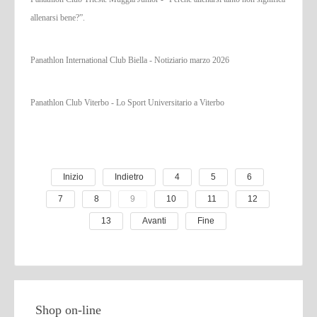
allenarsi bene?”.
Panathlon International Club Biella - Notiziario marzo 2026
Panathlon Club Viterbo - Lo Sport Universitario a Viterbo
Inizio
Indietro
4
5
6
7
8
9
10
11
12
13
Avanti
Fine
Shop on-line