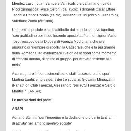
Mendez Laso (lotta), Samuele Valli (calcio e pallamano), Linda
Ricci (ginnastica), Alice Ceroni (pallavolo), i dirigenti Oscar Ettore
Tacchi e Enrico Robbia (calcio), Adriano Stellini (circolo Granarolo),
Valeriano Zama (ciclismo).
Un premio speciale è stato attribuito dal mondo sportivo faentino
“con gratitudine per il suo fecondo apostolato” a monsignor Mario
Toso, vescovo della Diocesi di Faenza Modigliana che si è
augurato di “riempire di sportivi la Cattedrale, che è la più grande
della Romagna, ad evidenziare i valori dello sport come momento
di crescita umana, di spirito di gruppo, per arrivare insieme alla
méta”
A consegnare i riconoscimenti sono stati l’assessore allo sport
Martina Laghi, e i presidenti dei tre sodalizi: Giovanni Mingazzini
(Panathlon Club Faenza), Alessandro Neri (CSI Faenza) e Sergio
Mantellini (ANSPI).
Le motivazioni dei premi
ANSPI
Adriano Stellini: “per l’impegno e la dedizione profusi in tanti anni
di attivita’ nell’ambito sportivo sociale”