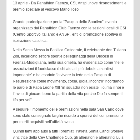
13 aprile - Da Panathlon Faenza, CSI, Anspi, nove riconoscimenti e
premio speciale al vescovo Mario Toso
Grande partecipazione per la “Pasqua dello Sportivo”, evento
organizzato dal Panathlon Club Faenza con le sezioni locali di CSI
(Centro Sportivo Italiano) e ANSPI, enti di promozione sportiva di
ispirazione cattolica.
Nella Santa Messa in Basilica Cattedrale, il celebrante don Tiziano
Zoli, incaricato settore sport e pellegrinaggi della Diocesi di
Faenza-Modigliana, nella sua omelia, ha evidenziato come “nelle
associazioni il fuoriclasse è chi aiuta il più debole a sentirsi
importante” e ha esortato “a vivere la fede nella Pasqua di
Resurrezione come movimento, corsa, gioia, incontro” ricordando
le parole di Papa Leone XIII “in squadra non esiste l’io, ma il noi e
l’invito di giocare bene la partita della vita perchè Dio fa sempre il
tifo per voi”.
A seguire il momento delle premiazioni nella sala San Carlo dove
sono state consegnate targhe ricordo a sportivi del comprensorio
per meriti acquisiti nell’attività svolta.
Quindi tanti applausi a tutti i premiati: l’atleta Sonia Candi (volley)
vincitrice della Cev Challenge Cup, gli allenatori e allenatrici Luis