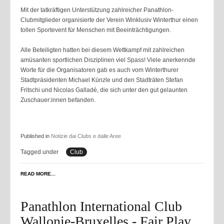
Mit der tatkräftigen Unterstützung zahlreicher Panathlon-
Clubmitglieder organisierte der Verein Winklusiv Winterthur einen
tollen Sportevent für Menschen mit Beeinträchtigungen.
Alle Beteiligten hatten bei diesem Wettkampf mit zahlreichen
amüsanten sportlichen Disziplinen viel Spass! Viele anerkennde
Worte für die Organisatoren gab es auch vom Winterthurer
Stadtpräsidenten Michael Künzle und den Stadträten Stefan
Fritschi und Nicolas Galladé, die sich unter den gut gelaunten
Zuschauer:innen befanden.
Published in
Notizie dai Clubs e dalle Aree
Tagged under
Club
READ MORE...
Panathlon International Club
Wallonie-Bruxelles - Fair Play