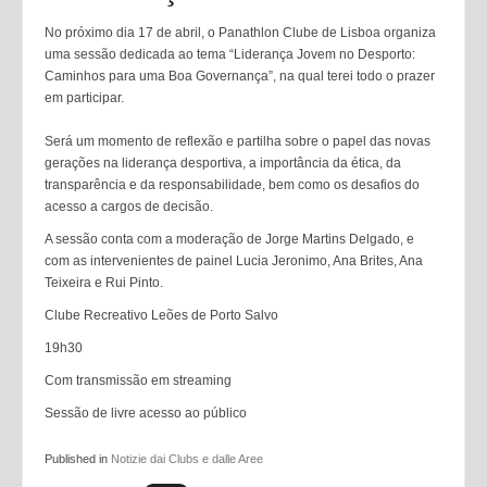
No próximo dia 17 de abril, o Panathlon Clube de Lisboa organiza
uma sessão dedicada ao tema “Liderança Jovem no Desporto:
Caminhos para uma Boa Governança”, na qual terei todo o prazer
em participar.
Será um momento de reflexão e partilha sobre o papel das novas
gerações na liderança desportiva, a importância da ética, da
transparência e da responsabilidade, bem como os desafios do
acesso a cargos de decisão.
A sessão conta com a moderação de Jorge Martins Delgado, e
com as intervenientes de painel Lucia Jeronimo, Ana Brites, Ana
Teixeira e Rui Pinto.
Clube Recreativo Leões de Porto Salvo
19h30
Com transmissão em streaming
Sessão de livre acesso ao público
Published in
Notizie dai Clubs e dalle Aree