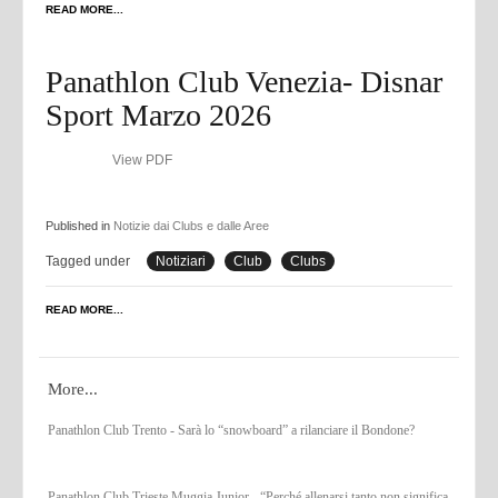
READ MORE...
Panathlon Club Venezia- Disnar
Sport Marzo 2026
View PDF
Published in
Notizie dai Clubs e dalle Aree
Tagged under
Notiziari
Club
Clubs
READ MORE...
More...
Panathlon Club Trento - Sarà lo “snowboard” a rilanciare il Bondone?
Panathlon Club Trieste Muggia Junior - “Perché allenarsi tanto non significa