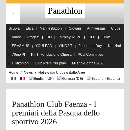
Panathlon
Scuola
Etica
Manifestazioni
Giovani
Anniversari
Clubs
Video
Progetti
CIO
Fairplay/WFPD
CIFP
EWoS
ERASMUS
YOULEAD
MINDFIT
Panathlon Day
Notiziari
70mo PI
P.I
Fondazione Chiesa
PCU Committee
Hikikomori
Club Premi fair play
Milano-Cortina 2026
Home
News
Notizie dai Clubs e dalle Aree
Panathlon Club Faenza - I
premiati della Pasqua dello
sportivo 2026