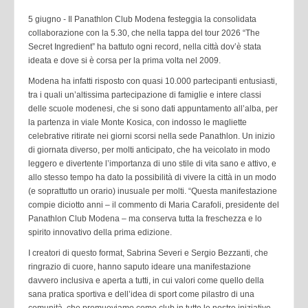
5 giugno - Il Panathlon Club Modena festeggia la consolidata
collaborazione con la 5.30, che nella tappa del tour 2026 “The
Secret Ingredient” ha battuto ogni record, nella città dov’è stata
ideata e dove si è corsa per la prima volta nel 2009.
Modena ha infatti risposto con quasi 10.000 partecipanti entusiasti,
tra i quali un’altissima partecipazione di famiglie e intere classi
delle scuole modenesi, che si sono dati appuntamento all’alba, per
la partenza in viale Monte Kosica, con indosso le magliette
celebrative ritirate nei giorni scorsi nella sede Panathlon. Un inizio
di giornata diverso, per molti anticipato, che ha veicolato in modo
leggero e divertente l’importanza di uno stile di vita sano e attivo, e
allo stesso tempo ha dato la possibilità di vivere la città in un modo
(e soprattutto un orario) inusuale per molti. “Questa manifestazione
compie diciotto anni – il commento di Maria Carafoli, presidente del
Panathlon Club Modena – ma conserva tutta la freschezza e lo
spirito innovativo della prima edizione.
I creatori di questo format, Sabrina Severi e Sergio Bezzanti, che
ringrazio di cuore, hanno saputo ideare una manifestazione
davvero inclusiva e aperta a tutti, in cui valori come quello della
sana pratica sportiva e dell’idea di sport come pilastro di una