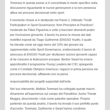
Tommasi
in questa assise si è concentrata in modo specifico sulla
discussione riguardante le nuove generazioni e la loro
presenza
attiva nei processi decisionali nello sport.
Il momento chiave si è strutturato nel Panel 2, intitolato "Youth
Participation in Sport Governance: from
Principles to Practices",
moderato da Fábio Figueiras e volto a tracciare strumenti pratici
per l'inclusione
giovanile. Il tavolo ha preso le mosse dai dati
restrittivi esposti da Tiago Guilherme (ENGSO Youth), il quale
ha
rilevato come ad oggi meno del 10% dei giovani sia
rappresentato nelle Sport Governance, evidenziando il
lavoro di
advocacy di ENGSO Youth per strutturare sezioni giovanili capaci
di far crescere le federazioni
europee. Berber Swart ha invece
approfondito il programma Young Leaders del CIO, spiegando
come il
Comitato Olimpico inserisca i ragazzi in prima persona nei
processi decisionali, affidando loro la piena
responsabilità dei progetti supportati dall'ente.
Nel suo intervento, Matilda Tommasi ha collegato queste macro-
dinamiche all'esperienza sul campo del
Panathlon Junior Trieste
Muggia, descrivendo i club come palestre operative. Proprio
partendo da questa
analisi, il tavolo ha trovato il suo perfetto punto
d'accordo: Tommasi, Guilherme e Swart hanno condiviso