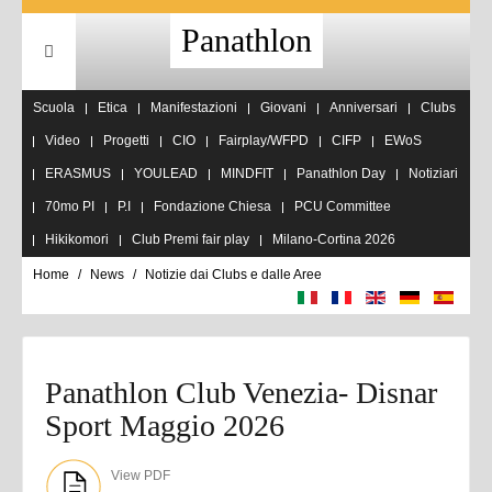
Panathlon
Scuola
Etica
Manifestazioni
Giovani
Anniversari
Clubs
Video
Progetti
CIO
Fairplay/WFPD
CIFP
EWoS
ERASMUS
YOULEAD
MINDFIT
Panathlon Day
Notiziari
70mo PI
P.I
Fondazione Chiesa
PCU Committee
Hikikomori
Club Premi fair play
Milano-Cortina 2026
Home
News
Notizie dai Clubs e dalle Aree
Panathlon Club Venezia- Disnar
Sport Maggio 2026
View PDF