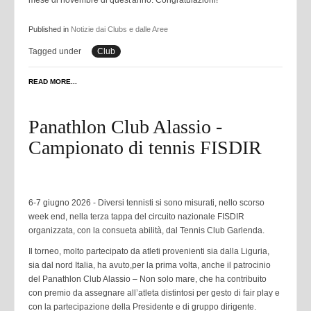
mese di novembre di quest'anno. Congratulazioni!
Published in
Notizie dai Clubs e dalle Aree
Tagged under
Club
READ MORE...
Panathlon Club Alassio -
Campionato di tennis FISDIR
6-7 giugno 2026 - Diversi tennisti si sono misurati, nello scorso
week end, nella terza tappa del circuito
nazionale FISDIR
organizzata, con la consueta abilità, dal Tennis Club Garlenda.
Il torneo, molto partecipato da atleti provenienti sia dalla Liguria,
sia dal nord Italia, ha avuto,
per la prima volta, anche il patrocinio
del Panathlon Club Alassio – Non solo mare, che ha
contribuito
con premio da assegnare all’atleta distintosi per gesto di fair play e
con la
partecipazione della Presidente e di gruppo dirigente.