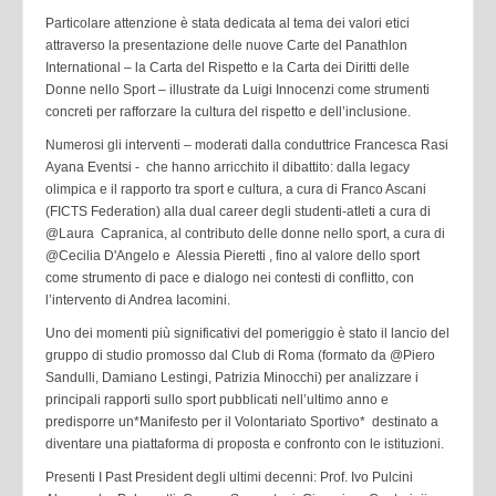
Particolare attenzione è stata dedicata al tema dei valori etici
attraverso la presentazione delle nuove Carte del Panathlon
International – la Carta del Rispetto e la Carta dei Diritti delle
Donne nello Sport – illustrate da Luigi Innocenzi come strumenti
concreti per rafforzare la cultura del rispetto e dell’inclusione.
Numerosi gli interventi – moderati dalla conduttrice Francesca Rasi
Ayana Eventsi - che hanno arricchito il dibattito: dalla legacy
olimpica e il rapporto tra sport e cultura, a cura di Franco Ascani
(FICTS Federation) alla dual career degli studenti-atleti a cura di
@Laura Capranica, al contributo delle donne nello sport, a cura di
@Cecilia D'Angelo e Alessia Pieretti , fino al valore dello sport
come strumento di pace e dialogo nei contesti di conflitto, con
l’intervento di Andrea Iacomini.
Uno dei momenti più significativi del pomeriggio è stato il lancio del
gruppo di studio promosso dal Club di Roma (formato da @Piero
Sandulli, Damiano Lestingi, Patrizia Minocchi) per analizzare i
principali rapporti sullo sport pubblicati nell’ultimo anno e
predisporre un*Manifesto per il Volontariato Sportivo* destinato a
diventare una piattaforma di proposta e confronto con le istituzioni.
Presenti I Past President degli ultimi decenni: Prof. Ivo Pulcini