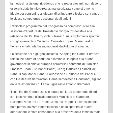
la
medesima visione, ribadendo che le realtà giovanili non devono
essere isolate in micro-realtà, ma valorizzate
come strumento
ideale per consentire ai giovani di sviluppare e testare sul campo
le stesse competenze
gestionali degli ‘adulti’.
L'articolato programma del Congresso ha compreso, oltre alla
sessione d'apertura del Presidente Giorgio
Chinellato e alla
relazione del Dr. Thierry Zintz, il Panel 1 sulla diplomazia sportiva
con gli interventi di
Guillermo González López, Maria Beatriz
Ferreira e Fahmida Faiza, moderati da Antonio Bramante.
La sessione del 5 giugno, intitolata "Shaping the Game: Europe's
role in the future of Sport", ha esaminato
l'integrità e la buona
governance in chiave europea attraverso i contributi di Stanislas
Frossard, Jean-Luc
Moner Banet, Georg Hausler e i dibattiti del
Panel 3 con Moner-Banet, Goudesone e Colucci e del Panel 4
con
De Beauvesier Watson, Demeulemeester e Constandt, sigillati
dalle relazioni finali di Fabio Figueiras e Antonio
Bramante.
Il culmine del Congresso si è tenuto nel tardo pomeriggio di ieri
con il ricevimento ufficiale presso il Municipio di
Gand per
l'assegnazione del 1° Premio Jacques Rogge. Il riconoscimento,
nato per valorizzare l'impatto
sociale dello sport tra le nuove
generazioni, è stato consegnato alla presenza della famiglia reale