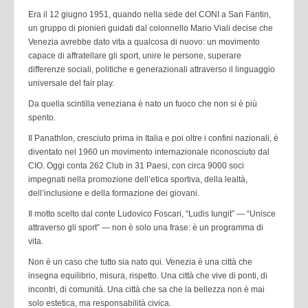
Era il 12 giugno 1951, quando nella sede del CONI a San Fantin,
un gruppo di pionieri guidati dal colonnello Mario Viali decise che
Venezia avrebbe dato vita a qualcosa di nuovo: un movimento
capace di affratellare gli sport, unire le persone, superare
differenze sociali, politiche e generazionali attraverso il linguaggio
universale del fair play.
Da quella scintilla veneziana è nato un fuoco che non si è più
spento.
Il Panathlon, cresciuto prima in Italia e poi oltre i confini nazionali, è
diventato nel 1960 un movimento internazionale riconosciuto dal
CIO. Oggi conta 262 Club in 31 Paesi, con circa 9000 soci
impegnati nella promozione dell’etica sportiva, della lealtà,
dell’inclusione e della formazione dei giovani.
Il motto scelto dal conte Ludovico Foscari, “Ludis Iungit” — “Unisce
attraverso gli sport” — non è solo una frase: è un programma di
vita.
Non è un caso che tutto sia nato qui. Venezia è una città che
insegna equilibrio, misura, rispetto. Una città che vive di ponti, di
incontri, di comunità. Una città che sa che la bellezza non è mai
solo estetica, ma responsabilità civica.