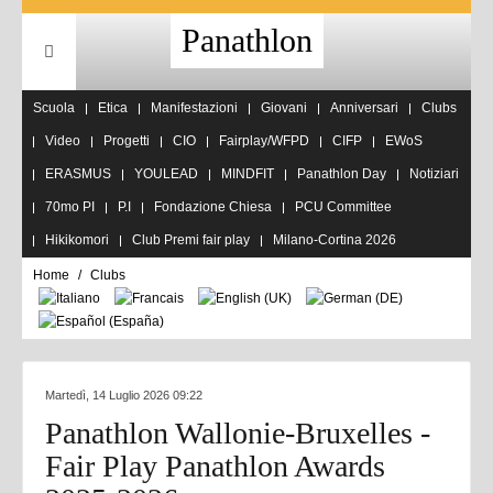
Panathlon
Scuola
Etica
Manifestazioni
Giovani
Anniversari
Clubs
Video
Progetti
CIO
Fairplay/WFPD
CIFP
EWoS
ERASMUS
YOULEAD
MINDFIT
Panathlon Day
Notiziari
70mo PI
P.I
Fondazione Chiesa
PCU Committee
Hikikomori
Club Premi fair play
Milano-Cortina 2026
Home
Clubs
Martedì, 14 Luglio 2026 09:22
Panathlon Wallonie-Bruxelles -
Fair Play Panathlon Awards