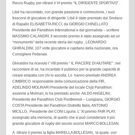
Recco Rugby, per ritirare il VI premio “IL DIRIGENTE SPORTIVO” .
Libè ha raccontato, con grande passione e commozione, i suoi
trascorsi di giocatore di dirigente. Libè è stato premiato dal Sindaco
di Rapallo ELISABETTA RICCI, da GIORGIO CHINELLATO
Presidente del Panathlon International e dal giornalista – scrittore
MASSIMO CALANDRI. Il secondo premio è stato assegnato ad un
“monumento” della recente storia del rugby , LEONARDO
GHIRALDINI, 107 volte giocatore e capitano della nazionale, ora
Consigliere Federale.
Ghiraldini ha ricevuto l' VIII premio “ IL PIACERE DI AIUTARE” : nel
raccontare di se, ha incantato il pubblico per la grande capacità di
creare empatia con chi lo ascolta. Lo hanno premiato ANDREA
CIMBRICO responsabile della comunicazione della FIR,
ADELINDO MOLINARI Presidente del locale Club Panathlon:
assieme a Molinari, lo ha premiato anche AlLDO ANGELINI,
Presidente del Panathlon Club Ponttremoli – Lunigiana, GIORGIO
COSTA Presidente del Panathlon Distretto Italia, ANTONIO
MICILLO, Presidente del CONI Liguria. L' XI premio FAIR PLAY,
assegnato alla memoria, di quello che si può considerare il più
grande giocatore di rugby del secolo scorso MARCO BOLLESAN.
A ritirare il premio la figlia MARELLA BOLLESAN, la quale, con