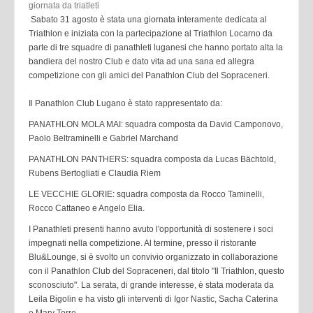
Sabato 31 agosto è stata una giornata interamente dedicata al
Triathlon e iniziata con la partecipazione al Triathlon Locarno da
parte di tre squadre di panathleti luganesi che hanno portato alta la
bandiera del nostro Club e dato vita ad una sana ed allegra
competizione con gli amici del Panathlon Club del Sopraceneri.
Il Panathlon Club Lugano è stato rappresentato da:
PANATHLON MOLA MAI: squadra composta da David Camponovo,
Paolo Beltraminelli e Gabriel Marchand
PANATHLON PANTHERS: squadra composta da Lucas Bächtold,
Rubens Bertogliati e Claudia Riem
LE VECCHIE GLORIE: squadra composta da Rocco Taminelli,
Rocco Cattaneo e Angelo Elia.
I Panathleti presenti hanno avuto l'opportunità di sostenere i soci
impegnati nella competizione. Al termine, presso il ristorante
Blu&Lounge, si è svolto un convivio organizzato in collaborazione
con il Panathlon Club del Sopraceneri, dal titolo "Il Triathlon, questo
sconosciuto". La serata, di grande interesse, è stata moderata da
Leila Bigolin e ha visto gli interventi di Igor Nastic, Sacha Caterina