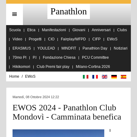
Panathlon
Scuola
Etica
Manifestazioni
Giovani
Anniversari
Clubs
Video
Progetti
CIO
Fairplay/WFPD
CIFP
EWoS
ERASMUS
YOULEAD
MINDFIT
Panathlon Day
Notiziari
70mo PI
P.I
Fondazione Chiesa
PCU Committee
Hikikomori
Club Premi fair play
Milano-Cortina 2026
Home
EWoS
Martedì, 08 Ottobre 2024 12:22
EWOS 2024 - Panathlon Club
Mondovì - Camminata benefica
Il