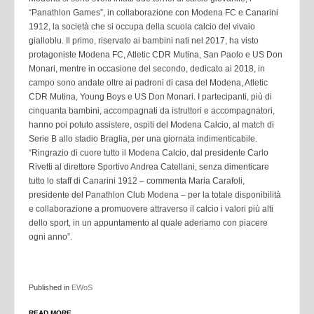
“Panathlon Games”, in collaborazione con Modena FC e Canarini
1912, la società che si occupa della scuola calcio del vivaio
gialloblu. Il primo, riservato ai bambini nati nel 2017, ha visto
protagoniste Modena FC, Atletic CDR Mutina, San Paolo e US Don
Monari, mentre in occasione del secondo, dedicato ai 2018, in
campo sono andate oltre ai padroni di casa del Modena, Atletic
CDR Mutina, Young Boys e US Don Monari. I partecipanti, più di
cinquanta bambini, accompagnati da istruttori e accompagnatori,
hanno poi potuto assistere, ospiti del Modena Calcio, al match di
Serie B allo stadio Braglia, per una giornata indimenticabile.
“Ringrazio di cuore tutto il Modena Calcio, dal presidente Carlo
Rivetti al direttore Sportivo Andrea Catellani, senza dimenticare
tutto lo staff di Canarini 1912 – commenta Maria Carafoli,
presidente del Panathlon Club Modena – per la totale disponibilità
e collaborazione a promuovere attraverso il calcio i valori più alti
dello sport, in un appuntamento al quale aderiamo con piacere
ogni anno”.
Published in
EWoS
READ MORE...